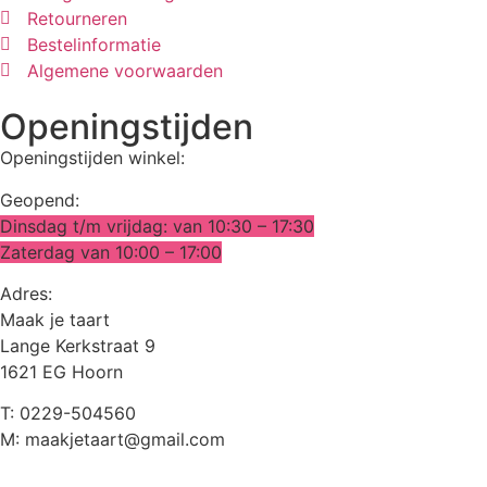
Retourneren
Bestelinformatie
Algemene voorwaarden
Openingstijden
Openingstijden winkel:
Geopend:
Dinsdag t/m vrijdag: van 10:30 – 17:30
Zaterdag van 10:00 – 17:00
Adres:
Maak je taart
Lange Kerkstraat 9
1621 EG Hoorn
T: 0229-504560
M: maakjetaart@gmail.com