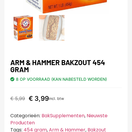
ARM & HAMMER BAKZOUT 454
GRAM
8 OP VOORRAAD (KAN NABESTELD WORDEN)
€
3,99
€
5,99
incl. btw
Categorieën:
BakSupplementen
,
Nieuwste
Producten
Tags:
454 gram
,
Arm & Hammer
,
Bakzout