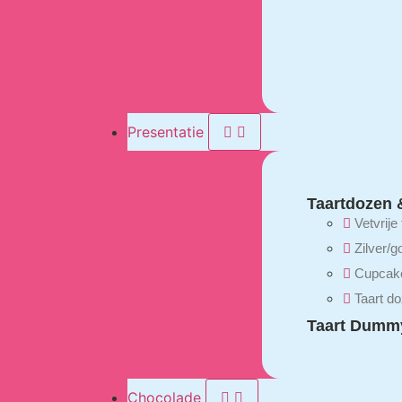
Presentatie
Taartdozen 
Vetvrije
Zilver/g
Cupcak
Taart d
Taart Dumm
Chocolade