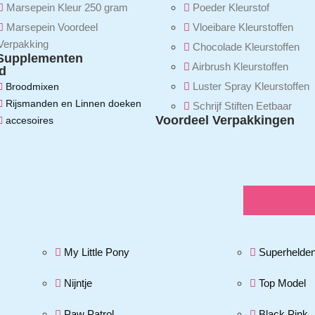
Marsepein Kleur 250 gram
Poeder Kleurstof
Marsepein Voordeel
Vloeibare Kleurstoffen
Verpakking
Chocolade Kleurstoffen
Supplementen
Airbrush Kleurstoffen
d
Luster Spray Kleurstoffen
Broodmixen
Rijsmanden en Linnen doeken
Schrijf Stiften Eetbaar
Voordeel Verpakkingen
accesoires
My Little Pony
Superhelde
Nijntje
Top Model
Paw Patrol
Black Pink