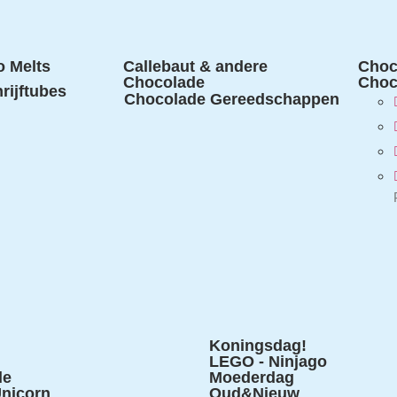
 Melts
Callebaut & andere
Choc
Chocolade
Choc
rijftubes
Chocolade Gereedschappen
Koningsdag!
LEGO - Ninjago
le
Moederdag
nicorn
Oud&Nieuw