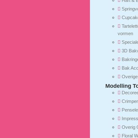
Hart &
Spring
Cupcak
Tartelet
vormen
Special
3D Bak
Bakring
Bak Acc
Overige
Modelling T
Decore
Crimpe
Pensel
Impress
Overig
Floral 