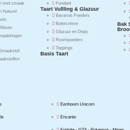
n met smaak
Fondant
Taart Vullling & Glazuur
 Naturel
Bavarois Poeders
ixen
Botercrème
Bak 
e Mixen
Broo
Glazuur en Drips
erpakkingen
Roompoeders
Toppings
Smaakstof
Basis Taart
aakstoffen
s
Eenhoorn Unicorn
ds
Encanto
Fortnite - GTA - Pokemon - Minec