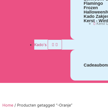
Flamingo
Frozen
Halloween/H
Kado Zakje
Kerst - Win
Kerst U
Kado's
Cadeaubon
Home
/ Producten getagged “-Oranje”