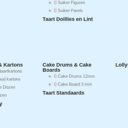
Suiker Figuren
Suiker Parels
Taart Doillies en Lint
& Kartons
Cake Drums & Cake
Lolly
Boards
 taartkartons
Cake Drums 12mm
oud kartons
Cake Board 3 mm
e Dozen
Taart Standaards
ozen
y