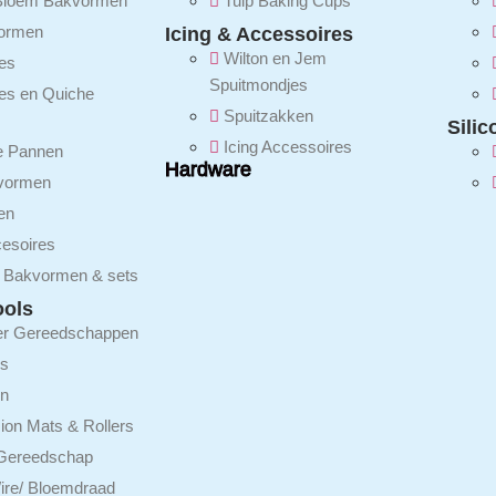
 Bloem Bakvormen
Tulp Baking Cups
vormen
Icing & Accessoires
Wilton en Jem
es
Spuitmondjes
tes en Quiche
Spuitzakken
Sili
Icing Accessoires
e Pannen
Hardware
vormen
en
esoires
 Bakvormen & sets
ools
er Gereedschappen
rs
en
ion Mats & Rollers
 Gereedschap
Wire/ Bloemdraad