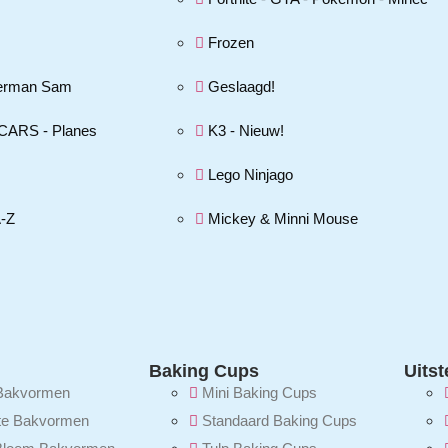
Frozen
erman Sam
Geslaagd!
CARS - Planes
K3 - Nieuw!
Lego Ninjago
A-Z
Mickey & Minni Mouse
Baking Cups
Uitst
Bakvormen
Mini Baking Cups
te Bakvormen
Standaard Baking Cups