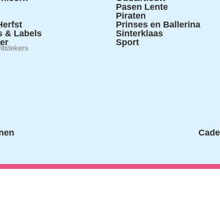
Pasen Lente
Piraten
erfst
Prinses en Ballerina
s & Labels
Sinterklaas
ter
Sport
itstekers
nen
Cade