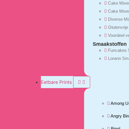
Cake Mixe
Cake Mixen
Diverse M
Glutenvrij
Voordeel v
Smaakstoffen
Funcakes 
Lorann Sm
Eetbare Prints
Among U
Angry Bir
Bing!