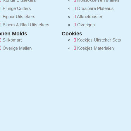
Ronde Uitstekers
Rolstokken en Matten
Plunge Cutters
Draaibare Plateaus
Figuur Uitstekers
Afkoelrooster
Bloem & Blad Uitstekers
Overigen
conen Molds
Cookies
Silikomart
Koekjes Uitsteker Sets
Overige Mallen
Koekjes Materialen