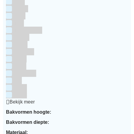
Grijs
Groen
Lime
Mint
Multi kleuren
Oranje
Paars
Rainbow
Rood
Roze
Turquoise
Wit
Zilver
Zwart
Bekijk meer
Bakvormen hoogte:
Bakvormen diepte:
Materiaal: