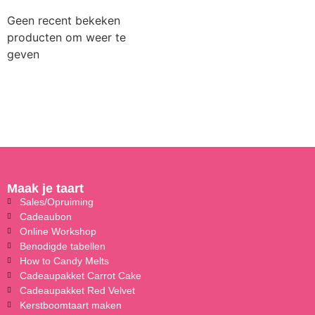
Geen recent bekeken
producten om weer te
geven
Maak je taart
Sales/Opruiming
Cadeaubon
Online Workshop
Benodigde tabellen
How to Candy Melts
Cadeaupakket Carrot Cake
Cadeaupakket Red Velvet
Kerstboomtaart maken