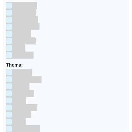
Aluminium
bakpapier
Blauwstaal
ECCS staal
Kunstof
Polystone
RVS
siliconen
Thema:
Animals
Dinosauriers
Frozen
Geboorte
Goud
Halloween
Holland
Kerst
Koningsdag