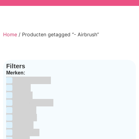
Home
/ Producten getagged “- Airbrush”
Filters
Merken:
Bake Me Happy
Bakels
Bestron
BrandNewCakes
CakeStar
Callebaut
ChefAid
Colour Mill