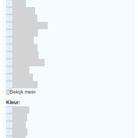
RUF
Saracino
Silikomart
Simply Making
SmartFlex
Staedter
Steensma
SugarFlair
Sweet Stamp
Wilton
Wright's
Zeelandia
Bekijk meer
Kleur:
Blauw
Bruin
Geel
Goud