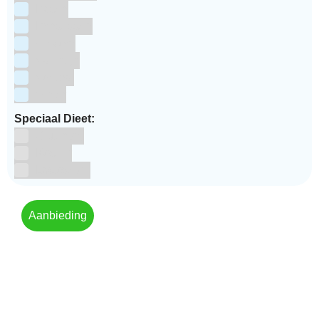
Pasen
Prinsessen
Unicorn
Valentijn
Voetbal
winter
Speciaal Dieet:
Glutenvrij
Kosher
Lactosevrij
Aanbieding