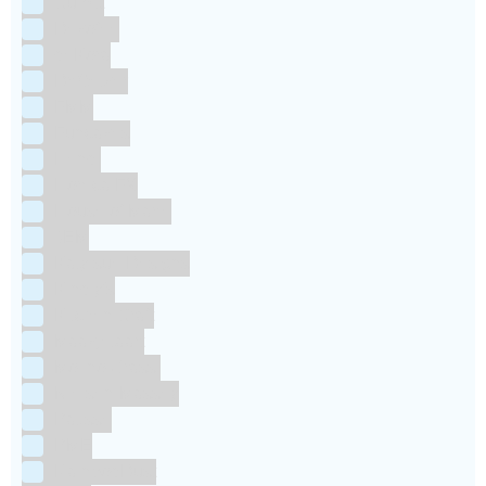
Culpitt
Dekofee
deKora
Dr Oetker
FMM
Funcakes
Hendi
Horeca FX
House of Marie
JEM
Katy sue Designs
Kindly's
Kitchen Craft
Maakjetaart
Molino Grassi
Nielsen-Massey
Patisse
PME
RainbodDust