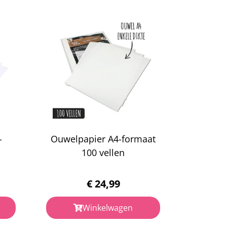
-
Ouwelpapier A4-formaat
100 vellen
€
24,99
Winkelwagen