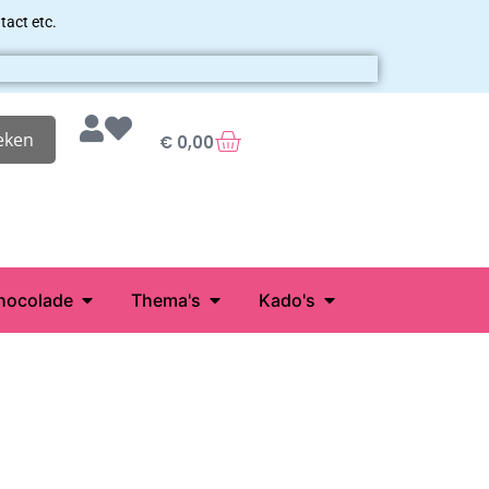
tact etc.
eken
€
0,00
hocolade
Thema's
Kado's