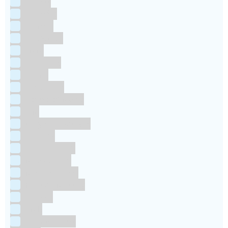
Culpitt
Dekofee
deKora
Dr Oetker
FMM
Funcakes
Hendi
Horeca FX
House of Marie
JEM
Katy sue Designs
Kindly's
Kitchen Craft
Maakjetaart
Molino Grassi
Nielsen-Massey
Patisse
PME
RainbodDust