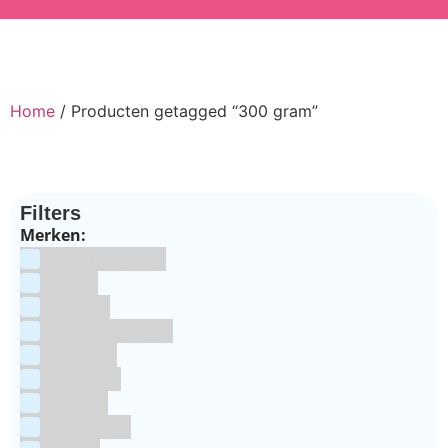
Home
/ Producten getagged “300 gram”
Filters
Merken:
Bake Me Happy
Bakels
Bestron
BrandNewCakes
CakeStar
Callebaut
ChefAid
Colour Mill