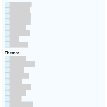
Aluminium
bakpapier
Blauwstaal
ECCS staal
Kunstof
Polystone
RVS
siliconen
Thema:
Animals
Dinosauriers
Frozen
Geboorte
Goud
Halloween
Holland
Kerst
Koningsdag