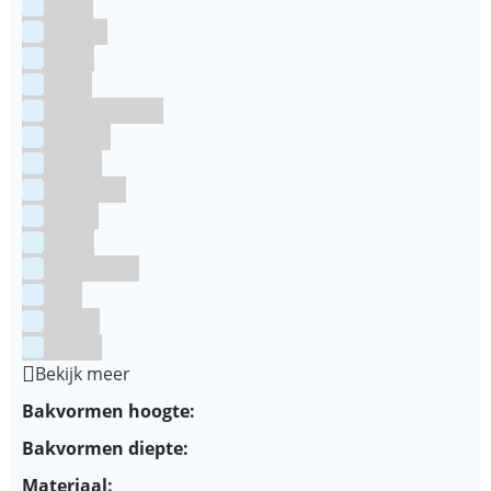
Grijs
Groen
Lime
Mint
Multi kleuren
Oranje
Paars
Rainbow
Rood
Roze
Turquoise
Wit
Zilver
Zwart
Bekijk meer
Bakvormen hoogte:
Bakvormen diepte:
Materiaal: