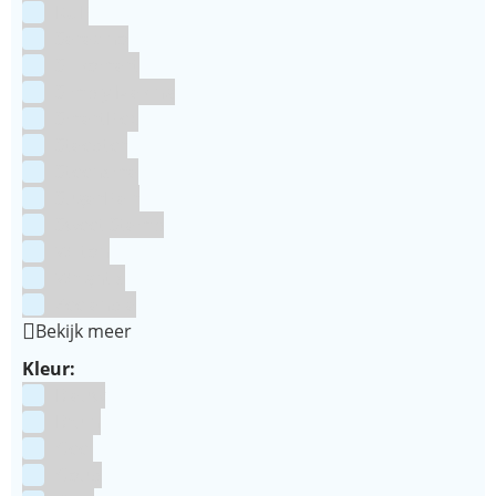
RUF
Saracino
Silikomart
Simply Making
SmartFlex
Staedter
Steensma
SugarFlair
Sweet Stamp
Wilton
Wright's
Zeelandia
Bekijk meer
Kleur:
Blauw
Bruin
Geel
Goud