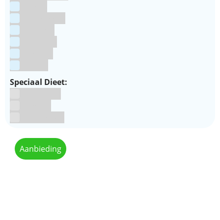
Pasen
Prinsessen
Unicorn
Valentijn
Voetbal
winter
Speciaal Dieet:
Glutenvrij
Kosher
Lactosevrij
Aanbieding