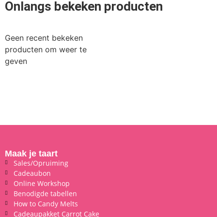
Onlangs bekeken producten
Geen recent bekeken
producten om weer te
geven
Maak je taart
Sales/Opruiming
Cadeaubon
Online Workshop
Benodigde tabellen
How to Candy Melts
Cadeaupakket Carrot Cake