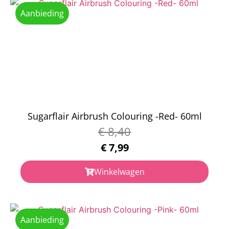
Aanbieding
Sugarflair Airbrush Colouring -Red- 60ml
€
8,40
€
7,99
Winkelwagen
Aanbieding