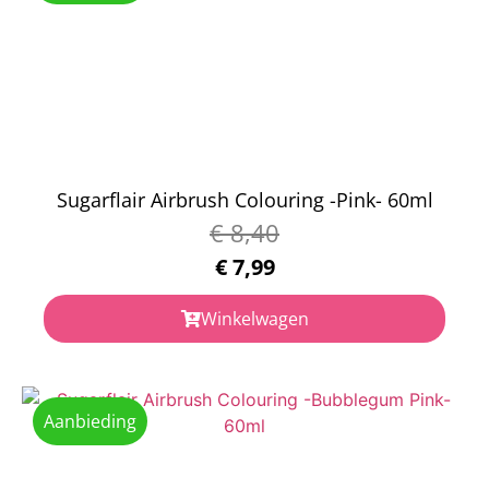
Sugarflair Airbrush Colouring -Pink- 60ml
€
8,40
€
7,99
Winkelwagen
Aanbieding