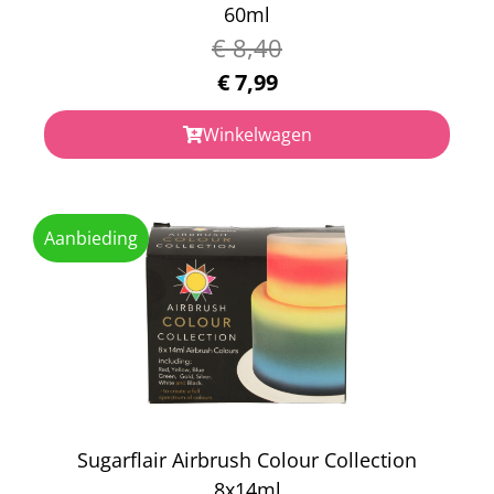
60ml
€
8,40
€
7,99
Winkelwagen
Aanbieding
Sugarflair Airbrush Colour Collection
8x14ml