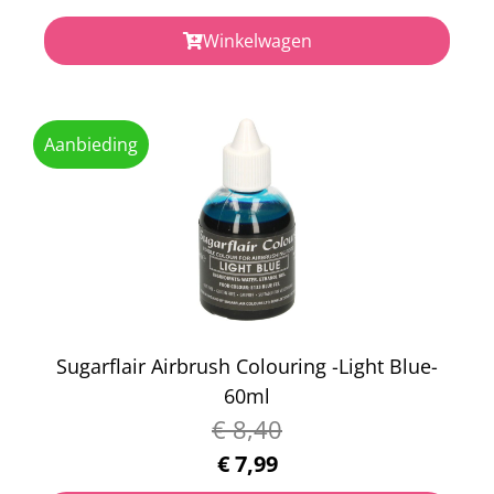
Winkelwagen
Aanbieding
Sugarflair Airbrush Colouring -Light Blue-
60ml
€
8,40
€
7,99