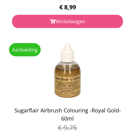
€
8,99
Winkelwagen
Aanbieding
Sugarflair Airbrush Colouring -Royal Gold-
60ml
€
9,75