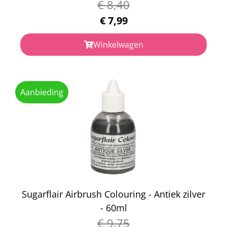
€
8,40
€
7,99
Winkelwagen
Aanbieding
Sugarflair Airbrush Colouring - Antiek zilver
- 60ml
€
9,75