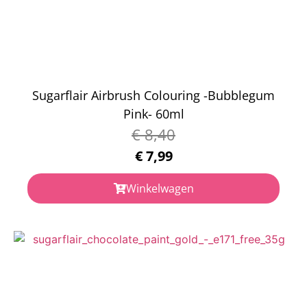
Sugarflair Airbrush Colouring -Bubblegum
Pink- 60ml
€
8,40
€
7,99
Winkelwagen