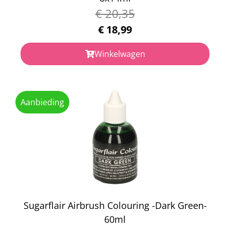
€
20,35
€
18,99
Winkelwagen
Aanbieding
Sugarflair Airbrush Colouring -Dark Green-
60ml