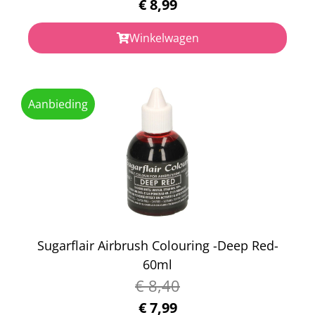
€
8,99
Winkelwagen
Aanbieding
Sugarflair Airbrush Colouring -Deep Red-
60ml
€
8,40
€
7,99