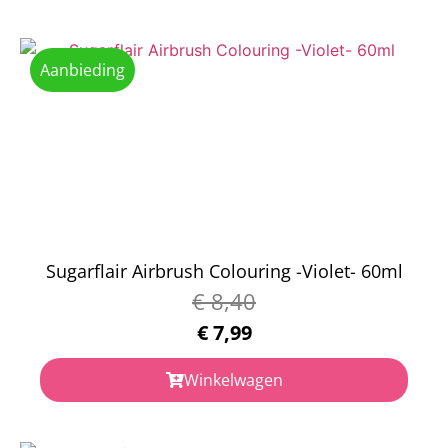
Aanbieding
Sugarflair Airbrush Colouring -Violet- 60ml
€
8,40
€
7,99
Winkelwagen