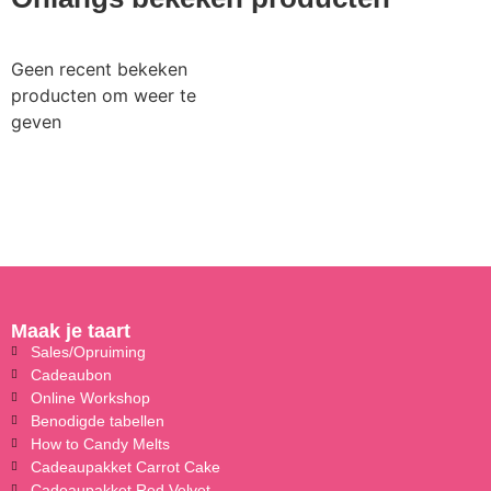
Geen recent bekeken
producten om weer te
geven
Maak je taart
Sales/Opruiming
Cadeaubon
Online Workshop
Benodigde tabellen
How to Candy Melts
Cadeaupakket Carrot Cake
Cadeaupakket Red Velvet