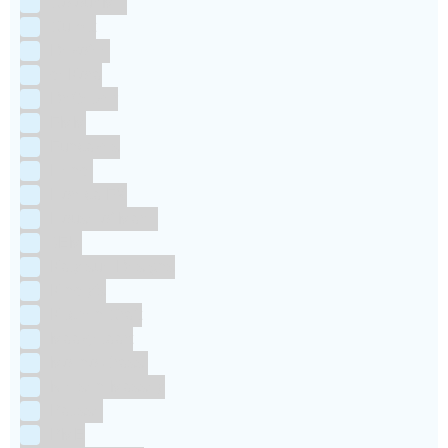
Colour Mill
Culpitt
Dekofee
deKora
Dr Oetker
FMM
Funcakes
Hendi
Horeca FX
House of Marie
JEM
Katy sue Designs
Kindly's
Kitchen Craft
Maakjetaart
Molino Grassi
Nielsen-Massey
Patisse
PME