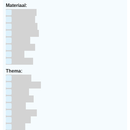
Materiaal:
Aluminium
bakpapier
Blauwstaal
ECCS staal
Kunstof
Polystone
RVS
siliconen
Thema:
Animals
Dinosauriers
Frozen
Geboorte
Goud
Halloween
Holland
Kerst