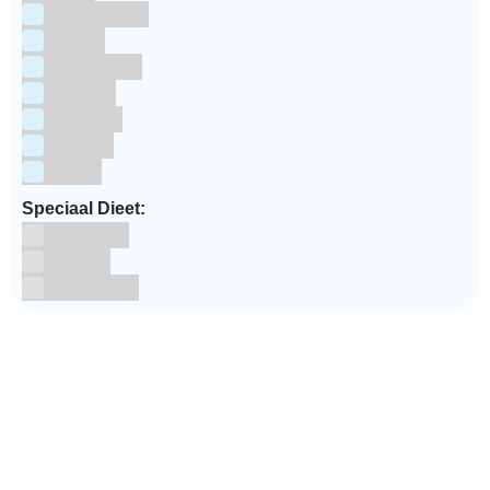
Koningsdag
Pasen
Prinsessen
Unicorn
Valentijn
Voetbal
winter
Speciaal Dieet:
Glutenvrij
Kosher
Lactosevrij