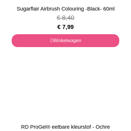
Sugarflair Airbrush Colouring -Black- 60ml
€
8,40
€
7,99
Winkelwagen
RD ProGel® eetbare kleurstof - Ochre