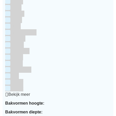
Goud
Grijs
Groen
Lime
Mint
Multi kleuren
Oranje
Paars
Rainbow
Rood
Roze
Turquoise
Wit
Zilver
Zwart
Bekijk meer
Bakvormen hoogte:
Bakvormen diepte: