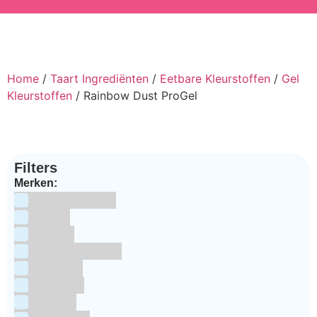
Home
/
Taart Ingrediënten
/
Eetbare Kleurstoffen
/
Gel
Kleurstoffen
/ Rainbow Dust ProGel
Filters
Merken:
Bake Me Happy
Bakels
Bestron
BrandNewCakes
CakeStar
Callebaut
ChefAid