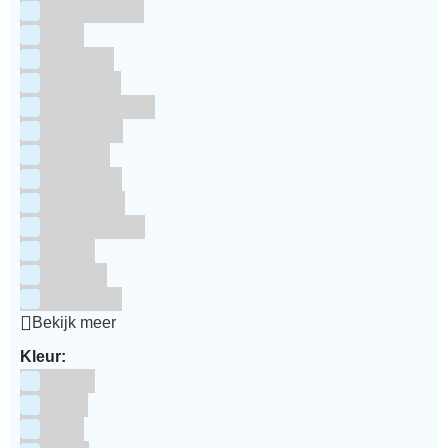
RainbodDust
RUF
Saracino
Silikomart
Simply Making
SmartFlex
Staedter
Steensma
SugarFlair
Sweet Stamp
Wilton
Wright's
Zeelandia
Bekijk meer
Kleur:
Blauw
Bruin
Geel