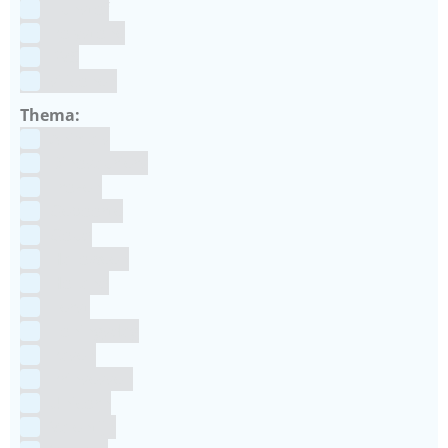
Kunstof
Polystone
RVS
siliconen
Thema:
Animals
Dinosauriers
Frozen
Geboorte
Goud
Halloween
Holland
Kerst
Koningsdag
Pasen
Prinsessen
Unicorn
Valentijn