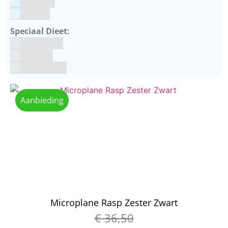
Voetbal
winter
Speciaal Dieet:
Glutenvrij
Kosher
Lactosevrij
Aanbieding
Microplane Rasp Zester Zwart
€
36,50