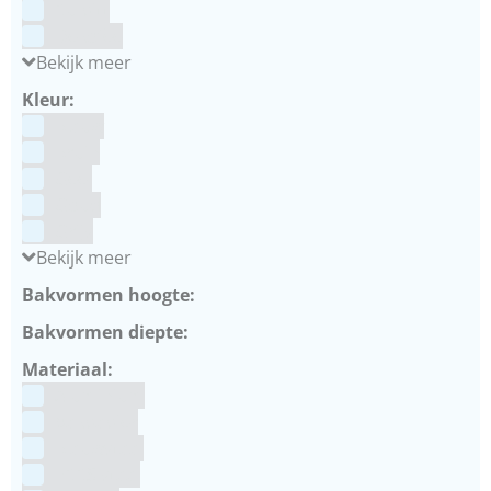
Culpitt
Dekofee
Bekijk meer
Kleur:
Blauw
Bruin
Geel
Goud
Grijs
Bekijk meer
Bakvormen hoogte:
Bakvormen diepte:
Materiaal:
Aluminium
bakpapier
Blauwstaal
ECCS staal