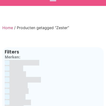
Home
/ Producten getagged “Zester”
Filters
Merken:
Bake Me Happy
Bakels
Bestron
BrandNewCakes
CakeStar
Callebaut
ChefAid
Colour Mill