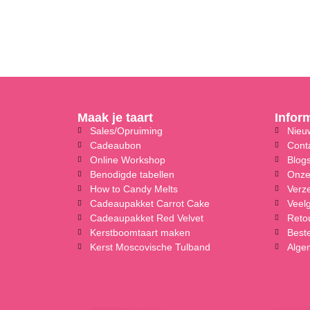
Maak je taart
Infor
Sales/Opruiming
Nieuw
Cadeaubon
Cont
Online Workshop
Blog
Benodigde tabellen
Onze
How to Candy Melts
Verz
Cadeaupakket Carrot Cake
Veel
Cadeaupakket Red Velvet
Reto
Kerstboomtaart maken
Beste
Kerst Moscovische Tulband
Alge