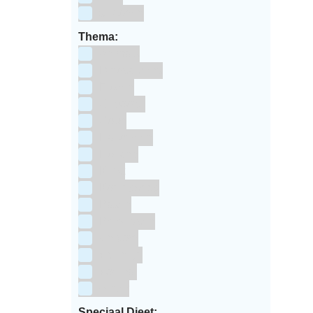
siliconen
Thema:
Animals
Dinosauriers
Frozen
Geboorte
Goud
Halloween
Holland
Kerst
Koningsdag
Pasen
Prinsessen
Unicorn
Valentijn
Voetbal
winter
Speciaal Dieet: