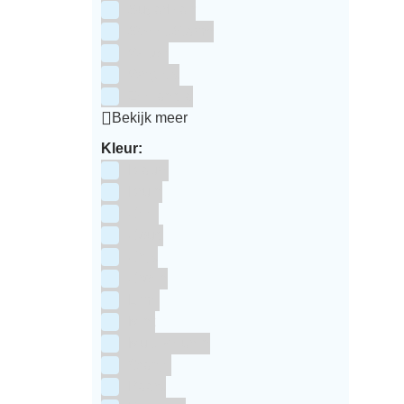
SugarFlair
Sweet Stamp
Wilton
Wright's
Zeelandia
Bekijk meer
Kleur:
Blauw
Bruin
Geel
Goud
Grijs
Groen
Lime
Mint
Multi kleuren
Oranje
Paars