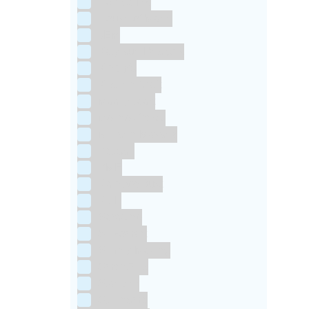
Horeca FX
House of Marie
JEM
Katy sue Designs
Kindly's
Kitchen Craft
Maakjetaart
Molino Grassi
Nielsen-Massey
Patisse
PME
RainbodDust
RUF
Saracino
Silikomart
Simply Making
SmartFlex
Staedter
Steensma