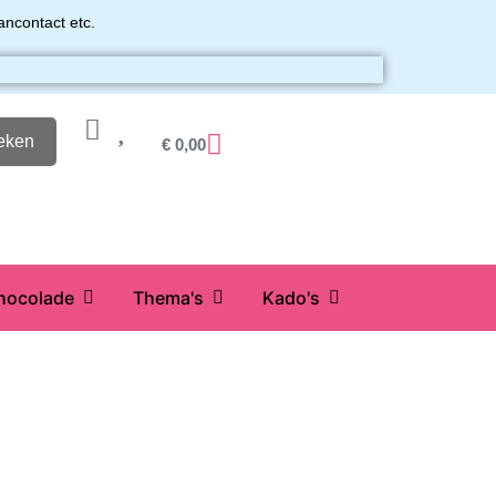
ancontact etc.
eken
€
0,00
hocolade
Thema's
Kado's