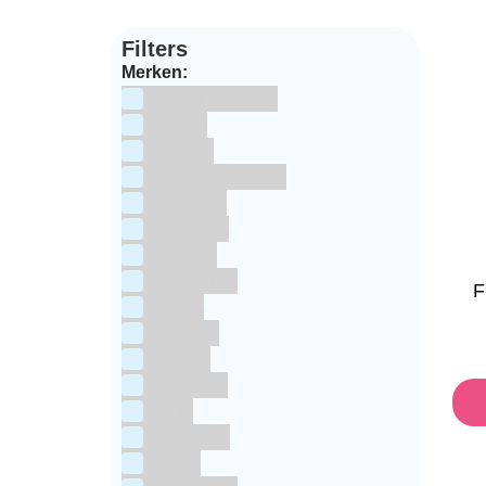
Filters
Merken:
Bake Me Happy
Bakels
Bestron
BrandNewCakes
CakeStar
Callebaut
ChefAid
Colour Mill
F
Culpitt
Dekofee
deKora
Dr Oetker
FMM
Funcakes
Hendi