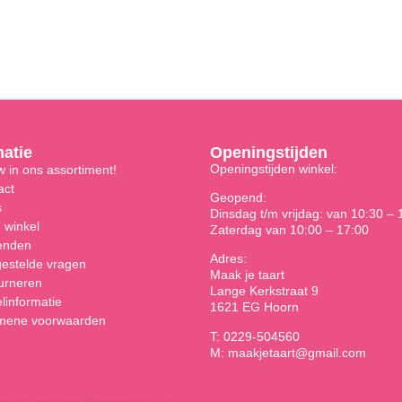
matie
Openingstijden
Openingstijden winkel:
 in ons assortiment!
act
Geopend:
s
Dinsdag t/m vrijdag: van 10:30 – 
 winkel
Zaterdag van 10:00 – 17:00
enden
Adres:
gestelde vragen
Maak je taart
urneren
Lange Kerkstraat 9
linformatie
1621 EG Hoorn
mene voorwaarden
T: 0229-504560
M: maakjetaart@gmail.com