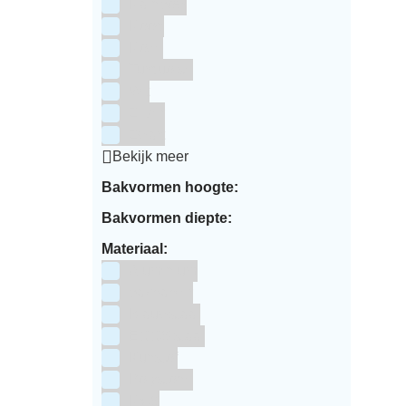
Rainbow
Rood
Roze
Turquoise
Wit
Zilver
Zwart
Bekijk meer
Bakvormen hoogte:
Bakvormen diepte:
Materiaal:
Aluminium
bakpapier
Blauwstaal
ECCS staal
Kunstof
Polystone
RVS