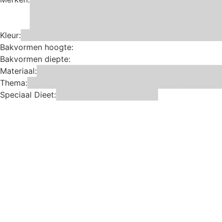
Katy sue Designs
Kindly's
Kitchen Craft
Maakjetaart
Steensma
SugarFlair
Sweet Stamp
Wilton
Wright's
Zee
Kleur:
Blauw
Bruin
Geel
Goud
Grijs
Groen
Lime
Mint
Multi kleuren
Bakvormen hoogte:
Bakvormen diepte:
Materiaal:
Aluminium
bakpapier
Blauwstaal
ECCS staal
Kunsto
Thema:
Animals
Dinosauriers
Frozen
Geboorte
Goud
Hallowee
Speciaal Dieet:
Glutenvrij
Kosher
Lactosevrij