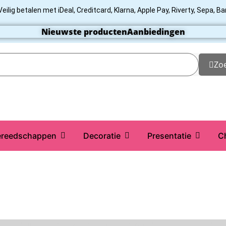
Veilig betalen met iDeal, Creditcard, Klarna, Apple Pay, Riverty, Sepa, B
Nieuwste producten
Aanbiedingen
Zo
reedschappen
Decoratie
Presentatie
C
Star
Callebaut
ChefAid
Colour Mill
Culpitt
Dekofee
deKora
Dr 