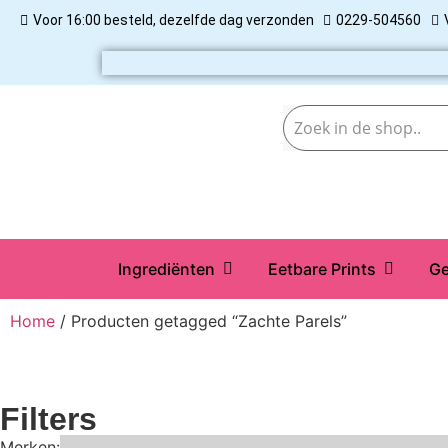
Voor 16:00 besteld, dezelfde dag verzonden
0229-504560
Ingrediënten
Eetbare Prints
Ge
Home
/ Producten getagged “Zachte Parels”
Filters
Merken:
Bake Me Happy
Bakels
Bestron
BrandNewCakes
Cake