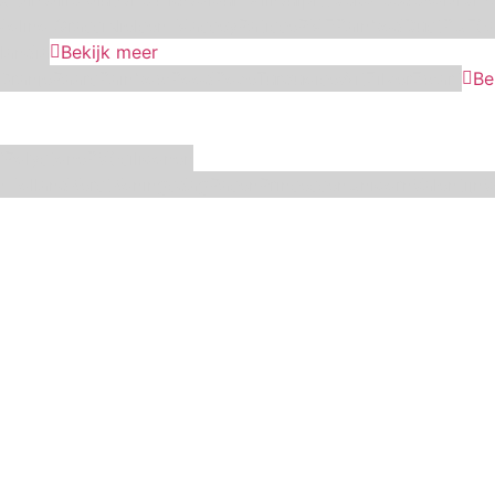
Molino Grassi
Nielsen-Massey
Patisse
PME
RainbodDust
RUF
Sa
landia
Bekijk meer
Oranje
Paars
Rainbow
Rood
Roze
Turquoise
Wit
Zilver
Zwart
Be
f
Polystone
RVS
siliconen
n
Holland
Kerst
Koningsdag
Pasen
Prinsessen
Unicorn
Valentijn
V