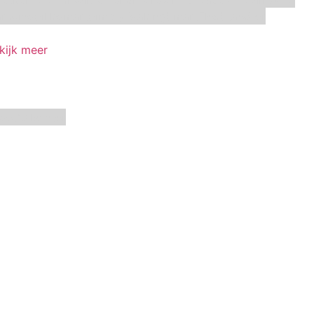
racino
Silikomart
Simply Making
SmartFlex
Staedter
kijk meer
oetbal
winter