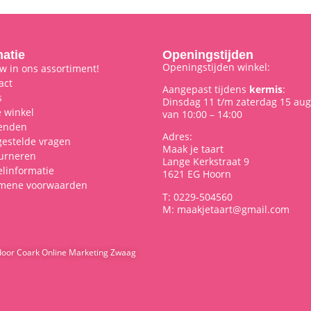
matie
Openingstijden
Openingstijden winkel:
w in ons assortiment!
act
Aangepast tijdens
kermis
:
s
Dinsdag 11 t/m zaterdag 15 aug
 winkel
van 10:00 – 14:00
enden
Adres:
gestelde vragen
Maak je taart
urneren
Lange Kerkstraat 9
elinformatie
1621 EG Hoorn
mene voorwaarden
T: 0229-504560
M: maakjetaart@gmail.com
door Coark Online Marketing Zwaag