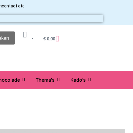
ancontact etc.
eken
€
0,00
hocolade
Thema's
Kado's
Oetker
FMM
Funcakes
Hendi
Horeca FX
House of Marie
JEM