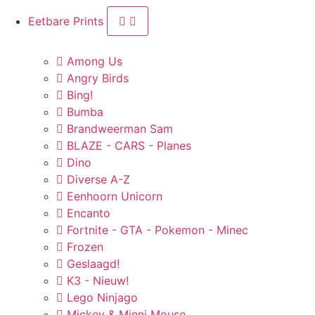
Eetbare Prints
Among Us
Angry Birds
Bing!
Bumba
Brandweerman Sam
BLAZE - CARS - Planes
Dino
Diverse A-Z
Eenhoorn Unicorn
Encanto
Fortnite - GTA - Pokemon - Minec
Frozen
Geslaagd!
K3 - Nieuw!
Lego Ninjago
Mickey & Minni Mouse