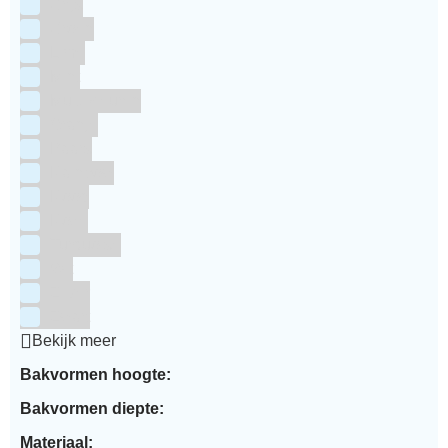
Grijs
Groen
Lime
Mint
Multi kleuren
Oranje
Paars
Rainbow
Rood
Roze
Turquoise
Wit
Zilver
Zwart
Bekijk meer
Bakvormen hoogte:
Bakvormen diepte:
Materiaal: