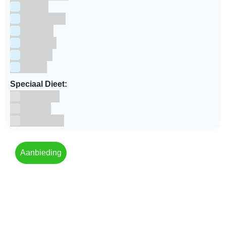
Pasen
Prinsessen
Unicorn
Valentijn
Voetbal
winter
Speciaal Dieet:
Glutenvrij
Kosher
Lactosevrij
Aanbieding