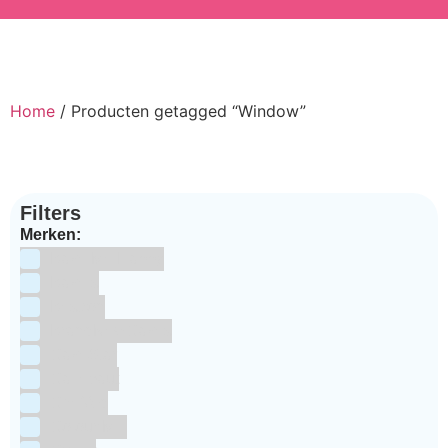
Home
/ Producten getagged “Window”
Filters
Merken:
Bake Me Happy
Bakels
Bestron
BrandNewCakes
CakeStar
Callebaut
ChefAid
Colour Mill