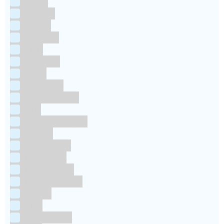
Culpitt
Dekofee
deKora
Dr Oetker
FMM
Funcakes
Hendi
Horeca FX
House of Marie
JEM
Katy sue Designs
Kindly's
Kitchen Craft
Maakjetaart
Molino Grassi
Nielsen-Massey
Patisse
PME
RainbodDust