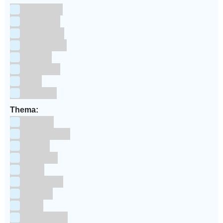
Aluminium
bakpapier
Blauwstaal
ECCS staal
Kunstof
Polystone
RVS
siliconen
Thema:
Animals
Dinosauriers
Frozen
Geboorte
Goud
Halloween
Holland
Kerst
Koningsdag