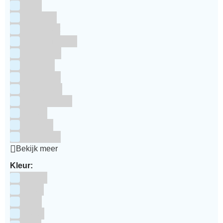
RUF
Saracino
Silikomart
Simply Making
SmartFlex
Staedter
Steensma
SugarFlair
Sweet Stamp
Wilton
Wright's
Zeelandia
Bekijk meer
Kleur:
Blauw
Bruin
Geel
Goud