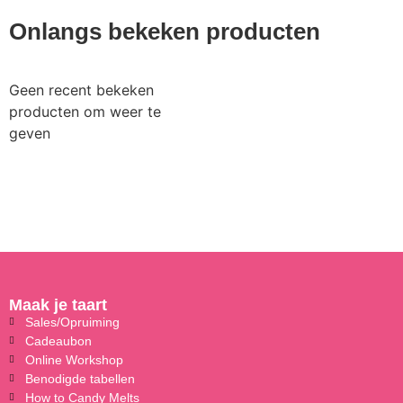
Onlangs bekeken producten
Geen recent bekeken
producten om weer te
geven
Maak je taart
Sales/Opruiming
Cadeaubon
Online Workshop
Benodigde tabellen
How to Candy Melts