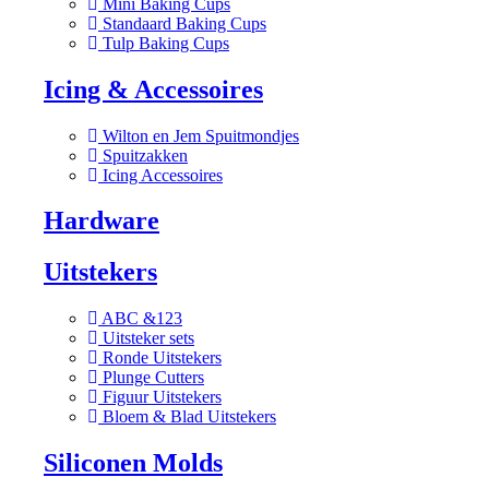
Mini Baking Cups
Standaard Baking Cups
Tulp Baking Cups
Icing & Accessoires
Wilton en Jem Spuitmondjes
Spuitzakken
Icing Accessoires
Hardware
Uitstekers
ABC &123
Uitsteker sets
Ronde Uitstekers
Plunge Cutters
Figuur Uitstekers
Bloem & Blad Uitstekers
Siliconen Molds