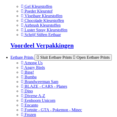
Gel Kleurstoffen
Poeder Kleurstof
Vloeibare Kleurstoffen
Chocolade Kleurstoffen
Airbrush Kleurstoffen
Luster Spray Kleurstoffen
Schrijf Stiften Eetbaar
Voordeel Verpakkingen
Eetbare Prints
Sluit Eetbare Prints
Open Eetbare Prints
Among Us
Angry Birds
Bing!
Bumba
Brandweerman Sam
BLAZE - CARS - Planes
Dino
Diverse A-Z
Eenhoorn Unicorn
Encanto
Fortnite - GTA - Pokemon - Minec
Frozen