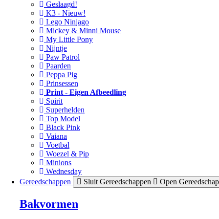
Geslaagd!
K3 - Nieuw!
Lego Ninjago
Mickey & Minni Mouse
My Little Pony
Nijntje
Paw Patrol
Paarden
Peppa Pig
Prinsessen
Print - Eigen Afbeedling
Spirit
Superhelden
Top Model
Black Pink
Vaiana
Voetbal
Woezel & Pip
Minions
Wednesday
Gereedschappen
Sluit Gereedschappen
Open Gereedscha
Bakvormen