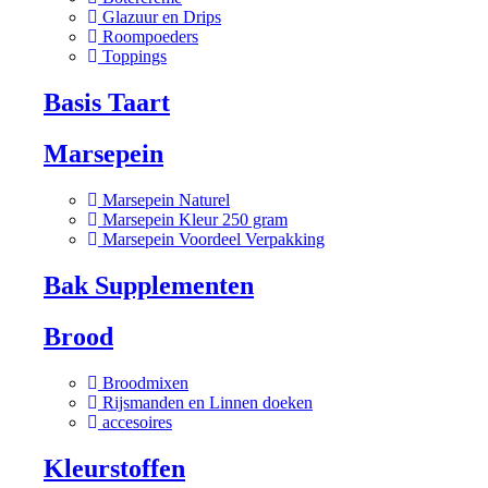
Glazuur en Drips
Roompoeders
Toppings
Basis Taart
Marsepein
Marsepein Naturel
Marsepein Kleur 250 gram
Marsepein Voordeel Verpakking
Bak Supplementen
Brood
Broodmixen
Rijsmanden en Linnen doeken
accesoires
Kleurstoffen