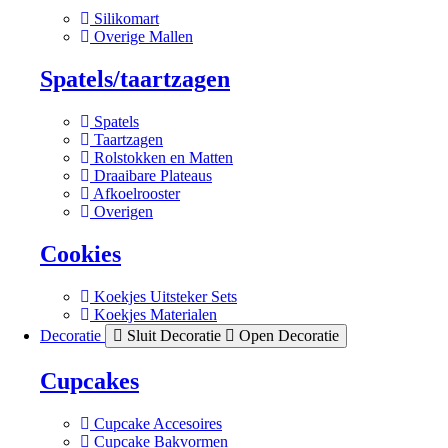
Silikomart
Overige Mallen
Spatels/taartzagen
Spatels
Taartzagen
Rolstokken en Matten
Draaibare Plateaus
Afkoelrooster
Overigen
Cookies
Koekjes Uitsteker Sets
Koekjes Materialen
Decoratie
Sluit Decoratie
Open Decoratie
Cupcakes
Cupcake Accesoires
Cupcake Bakvormen