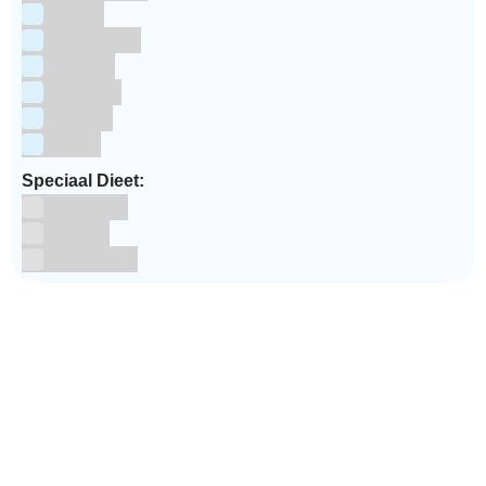
Pasen
Prinsessen
Unicorn
Valentijn
Voetbal
winter
Speciaal Dieet:
Glutenvrij
Kosher
Lactosevrij