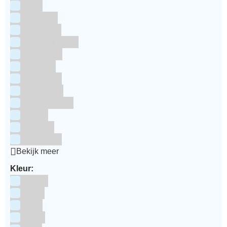
RUF
Saracino
Silikomart
Simply Making
SmartFlex
Staedter
Steensma
SugarFlair
Sweet Stamp
Wilton
Wright's
Zeelandia
Bekijk meer
Kleur:
Blauw
Bruin
Geel
Goud