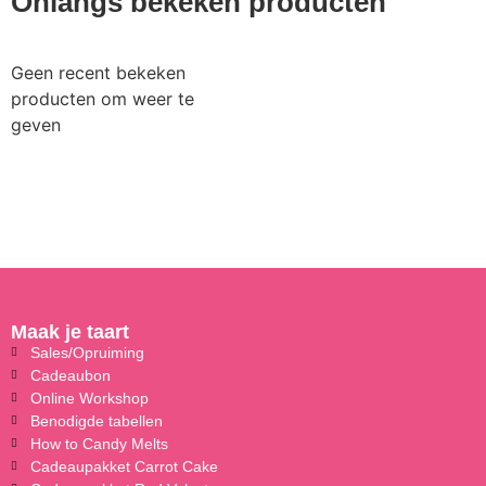
Onlangs bekeken producten
Geen recent bekeken
producten om weer te
geven
Maak je taart
Sales/Opruiming
Cadeaubon
Online Workshop
Benodigde tabellen
How to Candy Melts
Cadeaupakket Carrot Cake