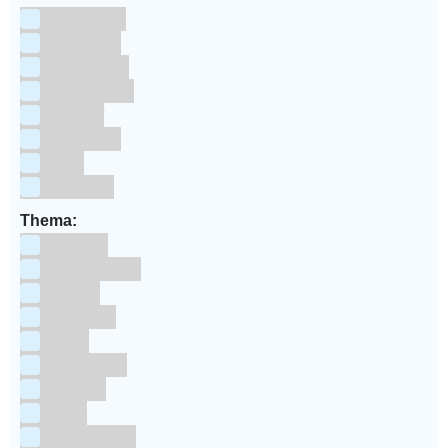
Aluminium
bakpapier
Blauwstaal
ECCS staal
Kunstof
Polystone
RVS
siliconen
Thema:
Animals
Dinosauriers
Frozen
Geboorte
Goud
Halloween
Holland
Kerst
Koningsdag