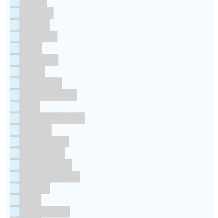
Culpitt
Dekofee
deKora
Dr Oetker
FMM
Funcakes
Hendi
Horeca FX
House of Marie
JEM
Katy sue Designs
Kindly's
Kitchen Craft
Maakjetaart
Molino Grassi
Nielsen-Massey
Patisse
PME
RainbodDust