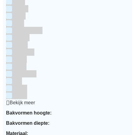
Grijs
Groen
Lime
Mint
Multi kleuren
Oranje
Paars
Rainbow
Rood
Roze
Turquoise
Wit
Zilver
Zwart
Bekijk meer
Bakvormen hoogte:
Bakvormen diepte:
Materiaal: