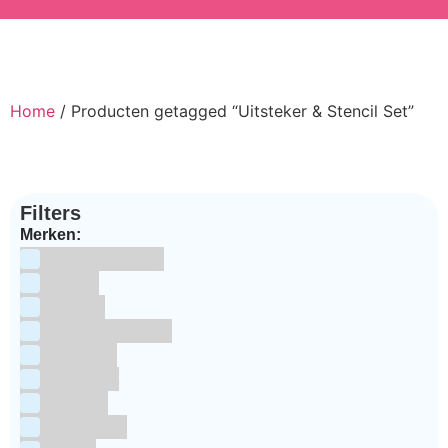
Home
/ Producten getagged “Uitsteker & Stencil Set”
Filters
Merken:
Bake Me Happy
Bakels
Bestron
BrandNewCakes
CakeStar
Callebaut
ChefAid
Colour Mill