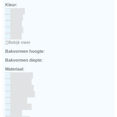
Kleur:
Blauw
Bruin
Geel
Goud
Grijs
Bekijk meer
Bakvormen hoogte:
Bakvormen diepte:
Materiaal:
Aluminium
bakpapier
Blauwstaal
ECCS staal
Kunstof
Polystone
RVS