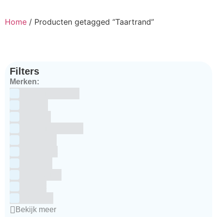
Home
/ Producten getagged “Taartrand”
Filters
Merken:
Bake Me Happy
Bakels
Bestron
BrandNewCakes
CakeStar
Callebaut
ChefAid
Colour Mill
Culpitt
Dekofee
Bekijk meer