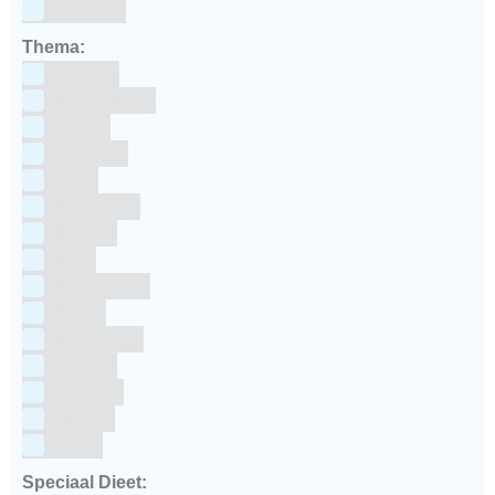
siliconen
Thema:
Animals
Dinosauriers
Frozen
Geboorte
Goud
Halloween
Holland
Kerst
Koningsdag
Pasen
Prinsessen
Unicorn
Valentijn
Voetbal
winter
Speciaal Dieet: