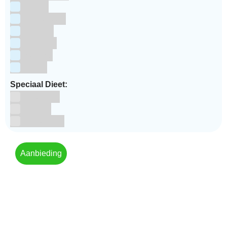
Pasen
Prinsessen
Unicorn
Valentijn
Voetbal
winter
Speciaal Dieet:
Glutenvrij
Kosher
Lactosevrij
Aanbieding