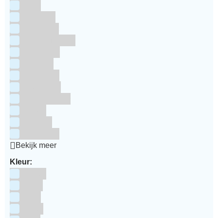
RUF
Saracino
Silikomart
Simply Making
SmartFlex
Staedter
Steensma
SugarFlair
Sweet Stamp
Wilton
Wright's
Zeelandia
Bekijk meer
Kleur:
Blauw
Bruin
Geel
Goud