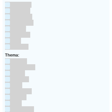
Aluminium
bakpapier
Blauwstaal
ECCS staal
Kunstof
Polystone
RVS
siliconen
Thema:
Animals
Dinosauriers
Frozen
Geboorte
Goud
Halloween
Holland
Kerst
Koningsdag