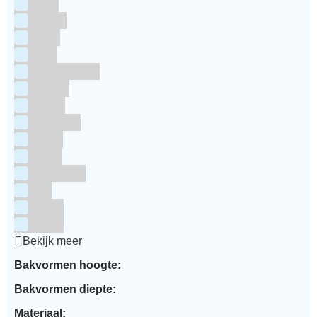
Grijs
Groen
Lime
Mint
Multi kleuren
Oranje
Paars
Rainbow
Rood
Roze
Turquoise
Wit
Zilver
Zwart
Bekijk meer
Bakvormen hoogte:
Bakvormen diepte:
Materiaal: