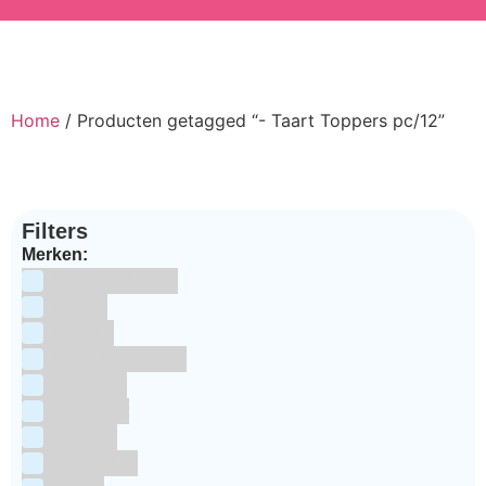
Home
/ Producten getagged “- Taart Toppers pc/12”
Filters
Merken:
Bake Me Happy
Bakels
Bestron
BrandNewCakes
CakeStar
Callebaut
ChefAid
Colour Mill