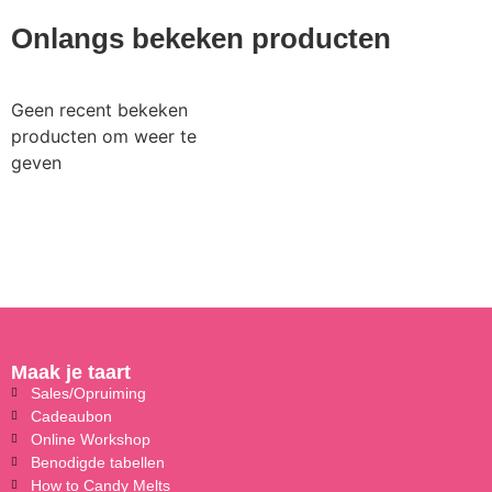
Onlangs bekeken producten
Geen recent bekeken
producten om weer te
geven
Maak je taart
Sales/Opruiming
Cadeaubon
Online Workshop
Benodigde tabellen
How to Candy Melts