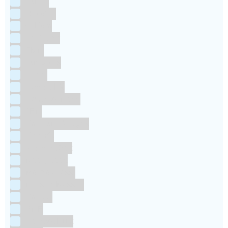
Culpitt
Dekofee
deKora
Dr Oetker
FMM
Funcakes
Hendi
Horeca FX
House of Marie
JEM
Katy sue Designs
Kindly's
Kitchen Craft
Maakjetaart
Molino Grassi
Nielsen-Massey
Patisse
PME
RainbodDust