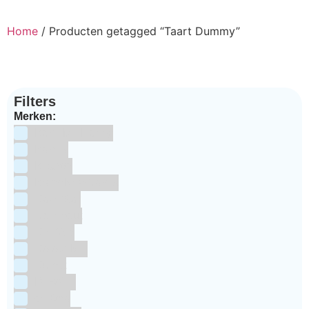
Home
/ Producten getagged “Taart Dummy”
Filters
Merken:
Bake Me Happy
Bakels
Bestron
BrandNewCakes
CakeStar
Callebaut
ChefAid
Colour Mill
Culpitt
Dekofee
deKora