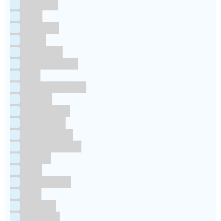
Dr Oetker
FMM
Funcakes
Hendi
Horeca FX
House of Marie
JEM
Katy sue Designs
Kindly's
Kitchen Craft
Maakjetaart
Molino Grassi
Nielsen-Massey
Patisse
PME
RainbodDust
RUF
Saracino
Silikomart