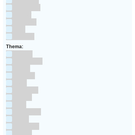
Blauwstaal
ECCS staal
Kunstof
Polystone
RVS
siliconen
Thema:
Animals
Dinosauriers
Frozen
Geboorte
Goud
Halloween
Holland
Kerst
Koningsdag
Pasen
Prinsessen
Unicorn