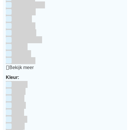
Simply Making
SmartFlex
Staedter
Steensma
SugarFlair
Sweet Stamp
Wilton
Wright's
Zeelandia
Bekijk meer
Kleur:
Blauw
Bruin
Geel
Goud
Grijs
Groen
Lime