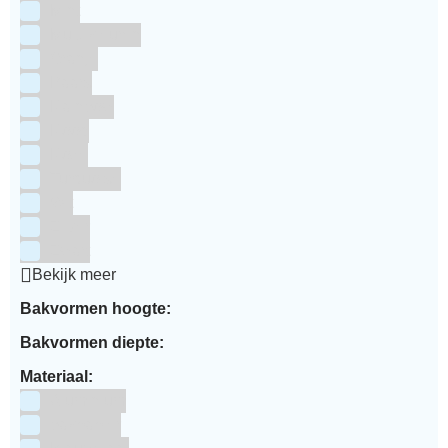
Mint
Multi kleuren
Oranje
Paars
Rainbow
Rood
Roze
Turquoise
Wit
Zilver
Zwart
Bekijk meer
Bakvormen hoogte:
Bakvormen diepte:
Materiaal:
Aluminium
bakpapier