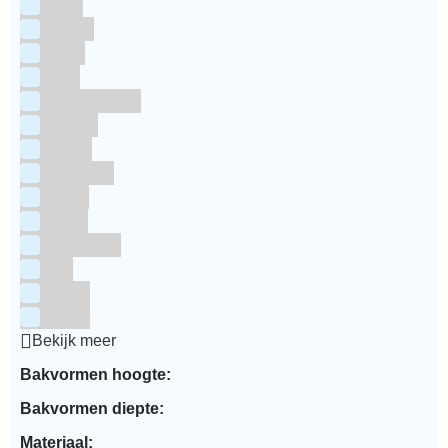
Grijs
Groen
Lime
Mint
Multi kleuren
Oranje
Paars
Rainbow
Rood
Roze
Turquoise
Wit
Zilver
Zwart
Bekijk meer
Bakvormen hoogte:
Bakvormen diepte:
Materiaal: