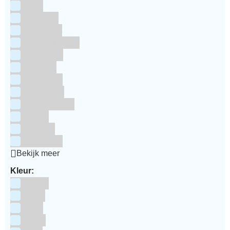
RUF
Saracino
Silikomart
Simply Making
SmartFlex
Staedter
Steensma
SugarFlair
Sweet Stamp
Wilton
Wright's
Zeelandia
Bekijk meer
Kleur:
Blauw
Bruin
Geel
Goud