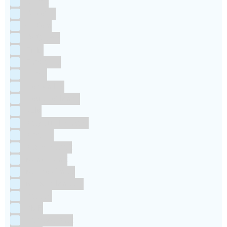
Culpitt
Dekofee
deKora
Dr Oetker
FMM
Funcakes
Hendi
Horeca FX
House of Marie
JEM
Katy sue Designs
Kindly's
Kitchen Craft
Maakjetaart
Molino Grassi
Nielsen-Massey
Patisse
PME
RainbodDust