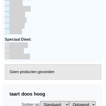
Pasen
Prinsessen
Unicorn
Valentijn
Voetbal
winter
Speciaal Dieet:
Glutenvrij
Kosher
Lactosevrij
Geen producten gevonden
taart doos hoog
Sorteer op: