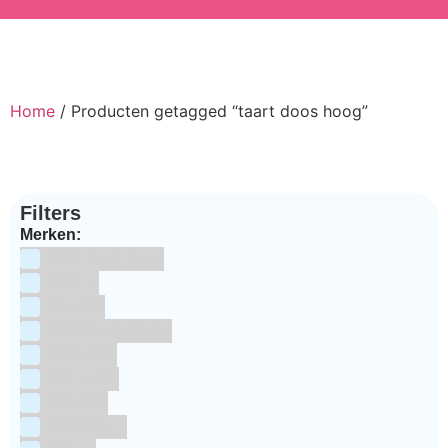
Home
/ Producten getagged “taart doos hoog”
Filters
Merken:
Bake Me Happy
Bakels
Bestron
BrandNewCakes
CakeStar
Callebaut
ChefAid
Colour Mill