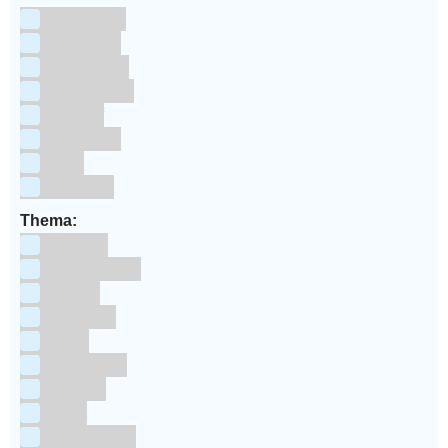
Aluminium
bakpapier
Blauwstaal
ECCS staal
Kunstof
Polystone
RVS
siliconen
Thema:
Animals
Dinosauriers
Frozen
Geboorte
Goud
Halloween
Holland
Kerst
Koningsdag