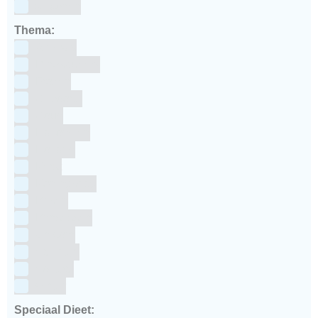
siliconen
Thema:
Animals
Dinosauriers
Frozen
Geboorte
Goud
Halloween
Holland
Kerst
Koningsdag
Pasen
Prinsessen
Unicorn
Valentijn
Voetbal
winter
Speciaal Dieet: