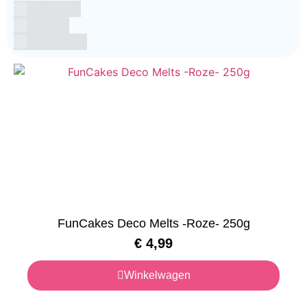
Glutenvrij
Kosher
Lactosevrij
FunCakes Deco Melts -Roze- 250g
€
4,99
Winkelwagen