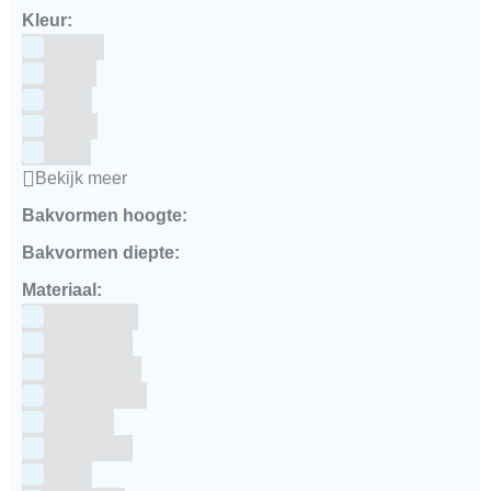
Kleur:
Blauw
Bruin
Geel
Goud
Grijs
Bekijk meer
Bakvormen hoogte:
Bakvormen diepte:
Materiaal:
Aluminium
bakpapier
Blauwstaal
ECCS staal
Kunstof
Polystone
RVS