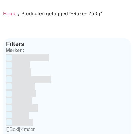
Home
/ Producten getagged “-Roze- 250g”
Filters
Merken:
Bake Me Happy
Bakels
Bestron
BrandNewCakes
CakeStar
Callebaut
ChefAid
Colour Mill
Culpitt
Dekofee
Bekijk meer