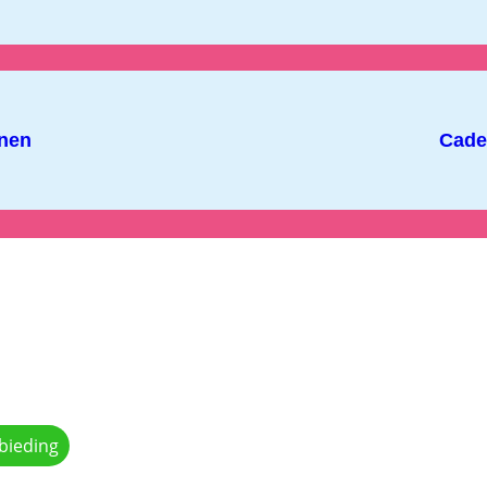
nen
Cade
bieding