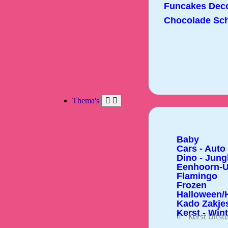
Funcakes Deco
Chocolade Sch
Thema's
Baby
Cars - Auto
Dino - Jung
Eenhoorn-U
Flamingo
Frozen
Halloween/H
Kado Zakje
Kerst - Win
Kerst Uitst