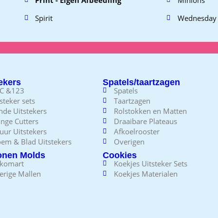
Spirit
Wednesday
ekers
Spatels/taartzagen
C &123
Spatels
steker sets
Taartzagen
nde Uitstekers
Rolstokken en Matten
nge Cutters
Draaibare Plateaus
uur Uitstekers
Afkoelrooster
oem & Blad Uitstekers
Overigen
conen Molds
Cookies
ikomart
Koekjes Uitsteker Sets
erige Mallen
Koekjes Materialen