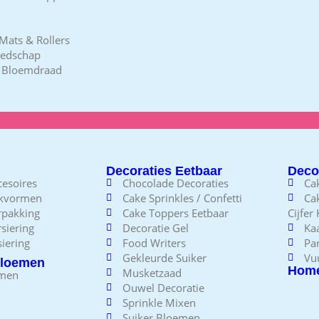
Mats & Rollers
eedschap
/ Bloemdraad
Decoraties Eetbaar
Decor
esoires
Chocolade Decoraties
Ca
akvormen
Cake Sprinkles / Confetti
Ca
rpakking
Cake Toppers Eetbaar
Cijfer
siering
Decoratie Gel
Kaa
iering
Food Writers
Pa
Gekleurde Suiker
Vu
loemen
Home
Musketzaad
emen
Ouwel Decoratie
Sprinkle Mixen
Suiker Bloemen