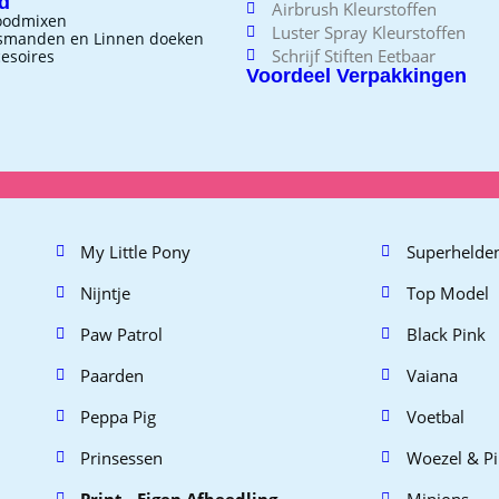
d
Airbrush Kleurstoffen
oodmixen
Luster Spray Kleurstoffen
jsmanden en Linnen doeken
Schrijf Stiften Eetbaar
esoires
Voordeel Verpakkingen
My Little Pony
Superhelde
Nijntje
Top Model
Paw Patrol
Black Pink
Paarden
Vaiana
Peppa Pig
Voetbal
Prinsessen
Woezel & P
Print - Eigen Afbeedling
Minions