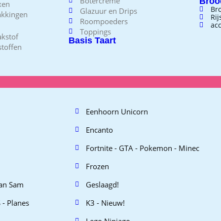
Botercrème
Broo
xen
Br
Glazuur en Drips
akkingen
Ri
Roompoeders
acc
Toppings
kstof
Basis Taart
toffen
Eenhoorn Unicorn
Encanto
Fortnite - GTA - Pokemon - Minec
Frozen
an Sam
Geslaagd!
 - Planes
K3 - Nieuw!
Lego Ninjago