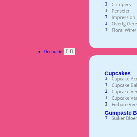
Crimpers
Penselen
Impression 
Overig Ger
Floral Wire
Decoratie
Cupcakes
Cupcake Acc
Cupcake B
Cupcake Ve
Cupcake Ver
Eetbare Vers
Gumpaste B
Suiker Blo