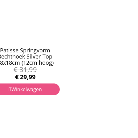
Patisse Springvorm
Rechthoek Silver-Top
8x18cm (12cm hoog)
€
31,99
€
29,99
Winkelwagen