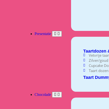
Presentatie
Taartdozen 
Vetvrije taa
Zilver/goud
Cupcake Do
Taart dozen
Taart Dumm
Chocolade