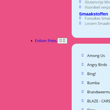
Glutenvrije Mi
Voordeel verp
Smaakstoffen
Funcakes Smaa
Lorann Smaaks
Eetbare Prints
Among Us
Angry Birds
Bing!
Bumba
Brandweerm
BLAZE - CARS
Dino