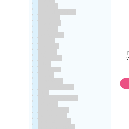
Bakels
Bestron
BrandNewCakes
CakeStar
Callebaut
ChefAid
Colour Mill
Culpitt
Dekofee
deKora
Dr Oetker
2
FMM
Funcakes
Hendi
Horeca FX
House of Marie
JEM
Katy sue Designs
Kindly's
Kitchen Craft
Maakjetaart
Molino Grassi
Nielsen-Massey