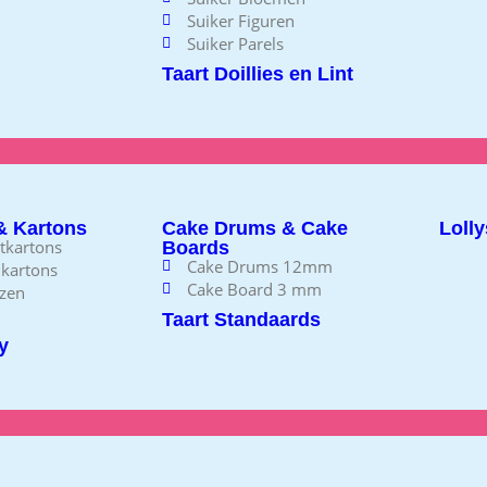
Suiker Figuren
Suiker Parels
Taart Doillies en Lint
& Kartons
Cake Drums & Cake
Lolly
rtkartons
Boards
Cake Drums 12mm
 kartons
Cake Board 3 mm
zen
Taart Standaards
y