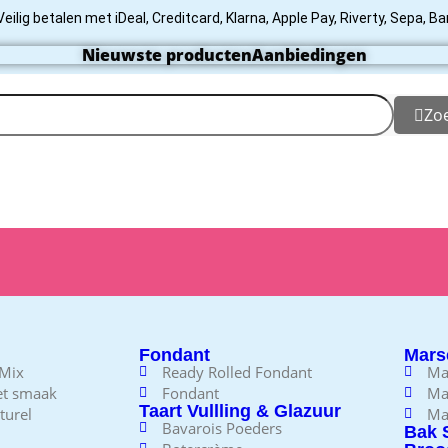
Veilig betalen met iDeal, Creditcard, Klarna, Apple Pay, Riverty, Sepa, B
Nieuwste producten
Aanbiedingen
Zo
Fondant
Mars
 Mix
Ready Rolled Fondant
Ma
et smaak
Fondant
Ma
Taart Vullling & Glazuur
turel
Ma
Bavarois Poeders
Bak 