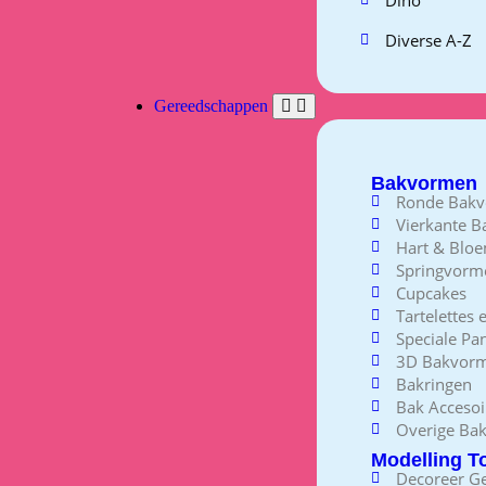
Diverse A-Z
Gereedschappen
Bakvormen
Ronde Bak
Vierkante 
Hart & Blo
Springvorm
Cupcakes
Tartelettes
Speciale Pa
3D Bakvor
Bakringen
Bak Accesoi
Overige Ba
Modelling T
Decoreer G