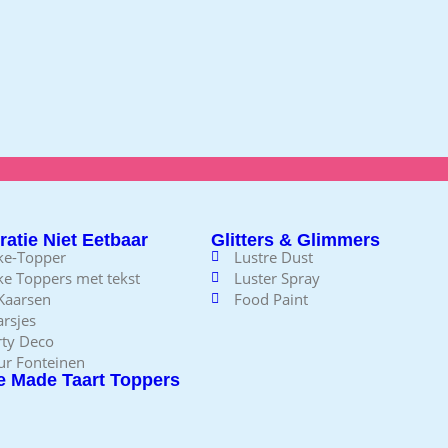
atie Niet Eetbaar
Glitters & Glimmers
ke-Topper
Lustre Dust
ke Toppers met tekst
Luster Spray
 Kaarsen
Food Paint
rsjes
rty Deco
ur Fonteinen
 Made Taart Toppers