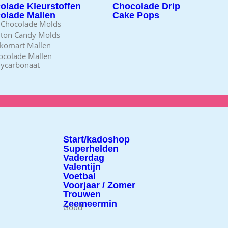
olade Kleurstoffen
Chocolade Drip
olade Mallen
Cake Pops
 Chocolade Molds
lton Candy Molds
ikomart Mallen
ocolade Mallen
lycarbonaat
Start/kadoshop
Superhelden
Vaderdag
Valentijn
Voetbal
Voorjaar / Zomer
Trouwen
Zeemeermin
Goud