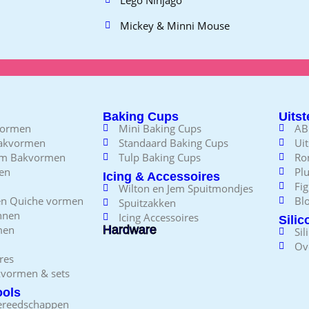
Mickey & Minni Mouse
Baking Cups
Uitst
vormen
Mini Baking Cups
AB
Bakvormen
Standaard Baking Cups
Uit
em Bakvormen
Tulp Baking Cups
Ro
en
Plu
Icing & Accessoires
Fig
Wilton en Jem Spuitmondjes
 en Quiche vormen
Bl
Spuitzakken
nnen
Icing Accessoires
Sili
men
Hardware
Sil
Ov
res
kvormen & sets
ools
ereedschappen