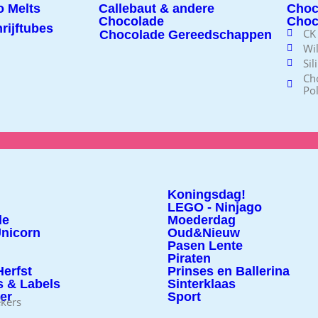
 Melts
Callebaut & andere
Choc
Chocolade
Choc
rijftubes
CK
Chocolade Gereedschappen
Wi
Sil
Ch
Po
Koningsdag!
LEGO - Ninjago
le
Moederdag
nicorn
Oud&Nieuw
Pasen Lente
Piraten
erfst
Prinses en Ballerina
s & Labels
Sinterklaas
ter
Sport
ekers