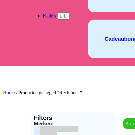
Kado's
Cadeaubon
Home
/ Producten getagged “Rechthoek”
Filters
Merken:
Aan
Bake Me Happy