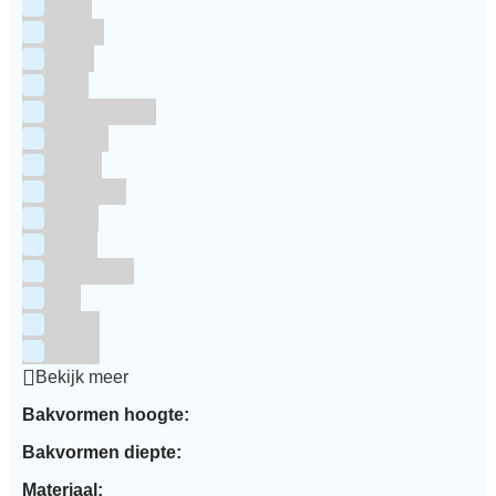
Grijs
Groen
Lime
Mint
Multi kleuren
Oranje
Paars
Rainbow
Rood
Roze
Turquoise
Wit
Zilver
Zwart
Bekijk meer
Bakvormen hoogte:
Bakvormen diepte:
Materiaal: