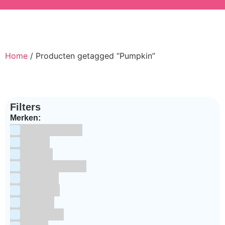
Home
/ Producten getagged “Pumpkin”
Filters
Merken:
Bake Me Happy
Bakels
Bestron
BrandNewCakes
CakeStar
Callebaut
ChefAid
Colour Mill