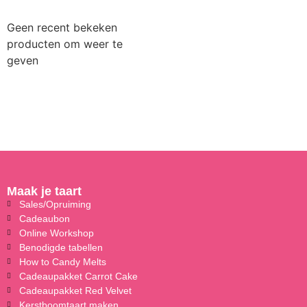
Geen recent bekeken
producten om weer te
geven
Maak je taart
Sales/Opruiming
Cadeaubon
Online Workshop
Benodigde tabellen
How to Candy Melts
Cadeaupakket Carrot Cake
Cadeaupakket Red Velvet
Kerstboomtaart maken