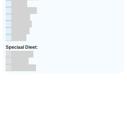
Pasen
Prinsessen
Unicorn
Valentijn
Voetbal
winter
Speciaal Dieet:
Glutenvrij
Kosher
Lactosevrij