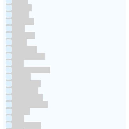
Culpitt
Dekofee
deKora
Dr Oetker
FMM
Funcakes
Hendi
Horeca FX
House of Marie
JEM
Katy sue Designs
Kindly's
Kitchen Craft
Maakjetaart
Molino Grassi
Nielsen-Massey
Patisse
PME
RainbodDust