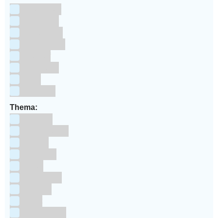
Aluminium
bakpapier
Blauwstaal
ECCS staal
Kunstof
Polystone
RVS
siliconen
Thema:
Animals
Dinosauriers
Frozen
Geboorte
Goud
Halloween
Holland
Kerst
Koningsdag