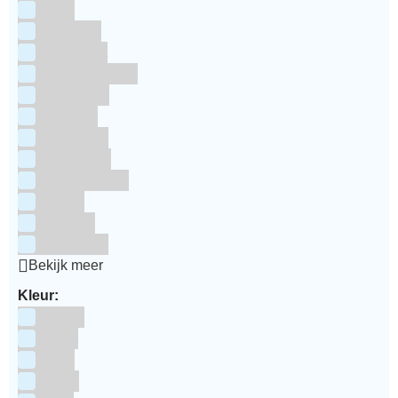
RUF
Saracino
Silikomart
Simply Making
SmartFlex
Staedter
Steensma
SugarFlair
Sweet Stamp
Wilton
Wright's
Zeelandia
Bekijk meer
Kleur:
Blauw
Bruin
Geel
Goud