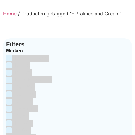
Home
/ Producten getagged “- Pralines and Cream”
Filters
Merken:
Bake Me Happy
Bakels
Bestron
BrandNewCakes
CakeStar
Callebaut
ChefAid
Colour Mill
Culpitt
Dekofee
deKora