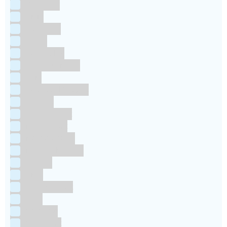
Dr Oetker
FMM
Funcakes
Hendi
Horeca FX
House of Marie
JEM
Katy sue Designs
Kindly's
Kitchen Craft
Maakjetaart
Molino Grassi
Nielsen-Massey
Patisse
PME
RainbodDust
RUF
Saracino
Silikomart