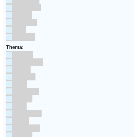
Blauwstaal
ECCS staal
Kunstof
Polystone
RVS
siliconen
Thema:
Animals
Dinosauriers
Frozen
Geboorte
Goud
Halloween
Holland
Kerst
Koningsdag
Pasen
Prinsessen
Unicorn