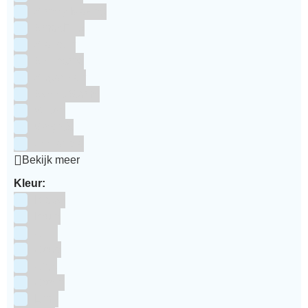
Simply Making
SmartFlex
Staedter
Steensma
SugarFlair
Sweet Stamp
Wilton
Wright's
Zeelandia
Bekijk meer
Kleur:
Blauw
Bruin
Geel
Goud
Grijs
Groen
Lime