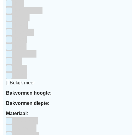
Mint
Multi kleuren
Oranje
Paars
Rainbow
Rood
Roze
Turquoise
Wit
Zilver
Zwart
Bekijk meer
Bakvormen hoogte:
Bakvormen diepte:
Materiaal:
Aluminium
bakpapier