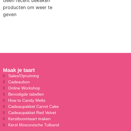
Geen recent bekeken
producten om weer te
geven
Maak je taart
Sales/Opruiming
Cadeaubon
Online Workshop
Benodigde tabellen
How to Candy Melts
Cadeaupakket Carrot Cake
Cadeaupakket Red Velvet
Kerstboomtaart maken
Kerst Moscovische Tulband