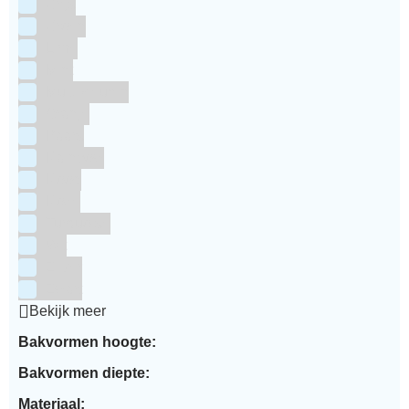
Grijs
Groen
Lime
Mint
Multi kleuren
Oranje
Paars
Rainbow
Rood
Roze
Turquoise
Wit
Zilver
Zwart
Bekijk meer
Bakvormen hoogte:
Bakvormen diepte:
Materiaal: