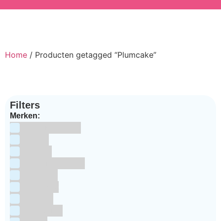
Home
/ Producten getagged “Plumcake”
Filters
Merken:
Bake Me Happy
Bakels
Bestron
BrandNewCakes
CakeStar
Callebaut
ChefAid
Colour Mill