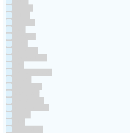
Culpitt
Dekofee
deKora
Dr Oetker
FMM
Funcakes
Hendi
Horeca FX
House of Marie
JEM
Katy sue Designs
Kindly's
Kitchen Craft
Maakjetaart
Molino Grassi
Nielsen-Massey
Patisse
PME
RainbodDust