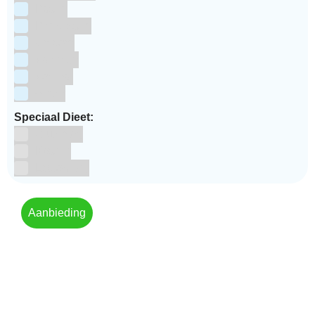
Pasen
Prinsessen
Unicorn
Valentijn
Voetbal
winter
Speciaal Dieet:
Glutenvrij
Kosher
Lactosevrij
Aanbieding