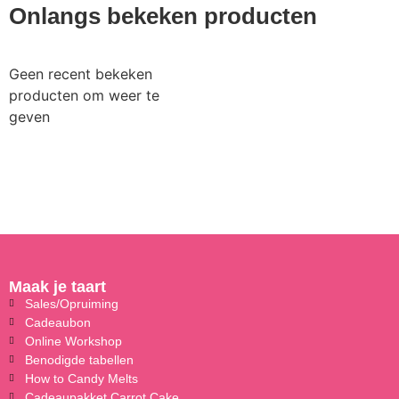
Onlangs bekeken producten
Geen recent bekeken
producten om weer te
geven
Maak je taart
Sales/Opruiming
Cadeaubon
Online Workshop
Benodigde tabellen
How to Candy Melts
Cadeaupakket Carrot Cake