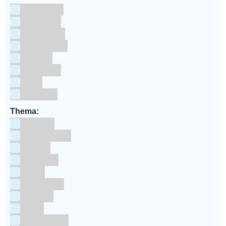
Aluminium
bakpapier
Blauwstaal
ECCS staal
Kunstof
Polystone
RVS
siliconen
Thema:
Animals
Dinosauriers
Frozen
Geboorte
Goud
Halloween
Holland
Kerst
Koningsdag