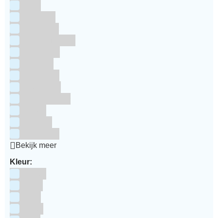
RUF
Saracino
Silikomart
Simply Making
SmartFlex
Staedter
Steensma
SugarFlair
Sweet Stamp
Wilton
Wright's
Zeelandia
Bekijk meer
Kleur:
Blauw
Bruin
Geel
Goud