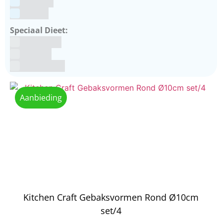
Voetbal
winter
Speciaal Dieet:
Glutenvrij
Kosher
Lactosevrij
Aanbieding
Kitchen Craft Gebaksvormen Rond Ø10cm
set/4