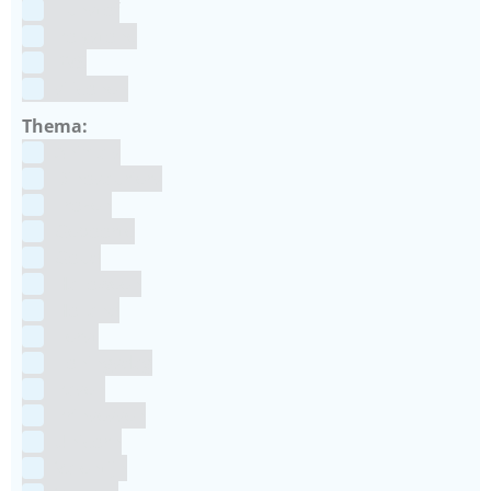
Kunstof
Polystone
RVS
siliconen
Thema:
Animals
Dinosauriers
Frozen
Geboorte
Goud
Halloween
Holland
Kerst
Koningsdag
Pasen
Prinsessen
Unicorn
Valentijn