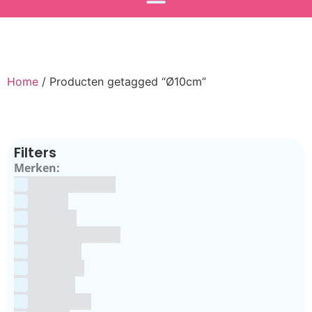
Home
/ Producten getagged “Ø10cm”
Filters
Merken:
Bake Me Happy
Bakels
Bestron
BrandNewCakes
CakeStar
Callebaut
ChefAid
Colour Mill