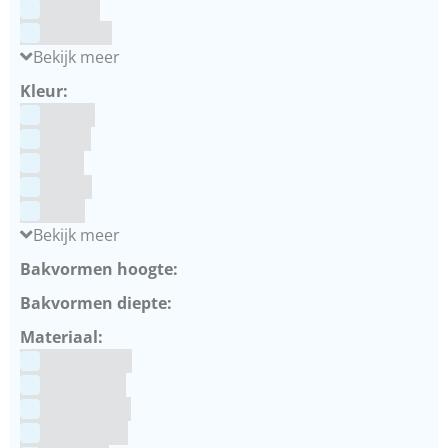
Culpitt
Dekofee
Bekijk meer
Kleur:
Blauw
Bruin
Geel
Goud
Grijs
Bekijk meer
Bakvormen hoogte:
Bakvormen diepte:
Materiaal:
Aluminium
bakpapier
Blauwstaal
ECCS staal