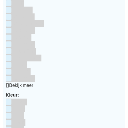
RUF
Saracino
Silikomart
Simply Making
SmartFlex
Staedter
Steensma
SugarFlair
Sweet Stamp
Wilton
Wright's
Zeelandia
Bekijk meer
Kleur:
Blauw
Bruin
Geel
Goud