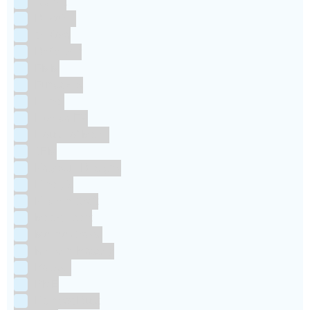
Culpitt
Dekofee
deKora
Dr Oetker
FMM
Funcakes
Hendi
Horeca FX
House of Marie
JEM
Katy sue Designs
Kindly's
Kitchen Craft
Maakjetaart
Molino Grassi
Nielsen-Massey
Patisse
PME
RainbodDust