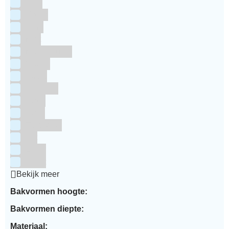
Grijs
Groen
Lime
Mint
Multi kleuren
Oranje
Paars
Rainbow
Rood
Roze
Turquoise
Wit
Zilver
Zwart
Bekijk meer
Bakvormen hoogte:
Bakvormen diepte:
Materiaal: