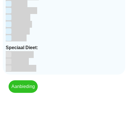
Pasen
Prinsessen
Unicorn
Valentijn
Voetbal
winter
Speciaal Dieet:
Glutenvrij
Kosher
Lactosevrij
Aanbieding