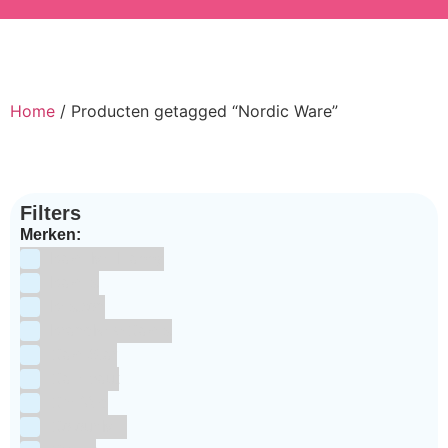
Home
/ Producten getagged “Nordic Ware”
Filters
Merken:
Bake Me Happy
Bakels
Bestron
BrandNewCakes
CakeStar
Callebaut
ChefAid
Colour Mill