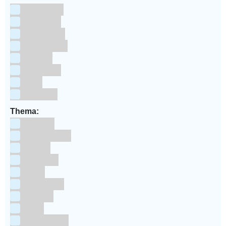
Aluminium
bakpapier
Blauwstaal
ECCS staal
Kunstof
Polystone
RVS
siliconen
Thema:
Animals
Dinosauriers
Frozen
Geboorte
Goud
Halloween
Holland
Kerst
Koningsdag