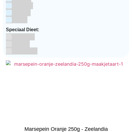
Valentijn
Voetbal
winter
Speciaal Dieet:
Glutenvrij
Kosher
Lactosevrij
Marsepein Oranje 250g - Zeelandia