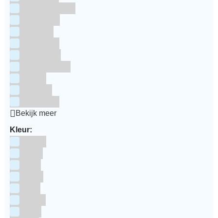
Simply Making
SmartFlex
Staedter
Steensma
SugarFlair
Sweet Stamp
Wilton
Wright's
Zeelandia
Bekijk meer
Kleur:
Blauw
Bruin
Geel
Goud
Grijs
Groen
Lime