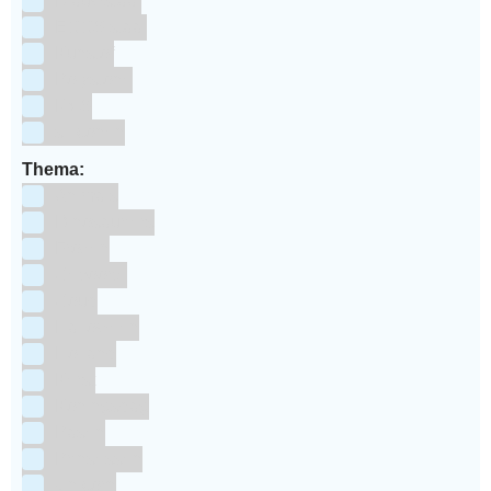
Blauwstaal
ECCS staal
Kunstof
Polystone
RVS
siliconen
Thema:
Animals
Dinosauriers
Frozen
Geboorte
Goud
Halloween
Holland
Kerst
Koningsdag
Pasen
Prinsessen
Unicorn