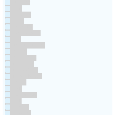
Dr Oetker
FMM
Funcakes
Hendi
Horeca FX
House of Marie
JEM
Katy sue Designs
Kindly's
Kitchen Craft
Maakjetaart
Molino Grassi
Nielsen-Massey
Patisse
PME
RainbodDust
RUF
Saracino
Silikomart