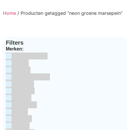
Home
/ Producten getagged “neon groene marsepein”
Filters
Merken:
Bake Me Happy
Bakels
Bestron
BrandNewCakes
CakeStar
Callebaut
ChefAid
Colour Mill
Culpitt
Dekofee
deKora