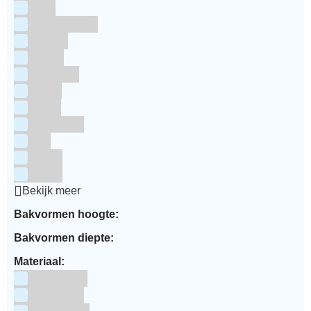
Mint
Multi kleuren
Oranje
Paars
Rainbow
Rood
Roze
Turquoise
Wit
Zilver
Zwart
Bekijk meer
Bakvormen hoogte:
Bakvormen diepte:
Materiaal:
Aluminium
bakpapier