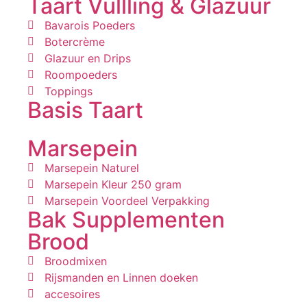
Taart Vullling & Glazuur
Bavarois Poeders
Botercrème
Glazuur en Drips
Roompoeders
Toppings
Basis Taart
Marsepein
Marsepein Naturel
Marsepein Kleur 250 gram
Marsepein Voordeel Verpakking
Bak Supplementen
Brood
Broodmixen
Rijsmanden en Linnen doeken
accesoires