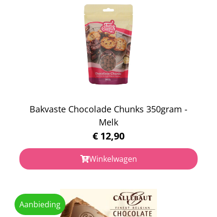
Bakvaste Chocolade Chunks 350gram -
Melk
€
12,90
Winkelwagen
Aanbieding