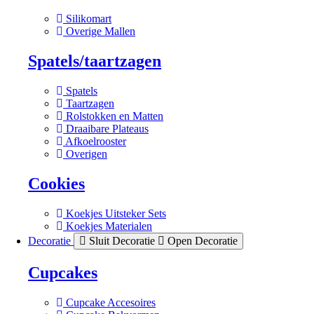
Silikomart
Overige Mallen
Spatels/taartzagen
Spatels
Taartzagen
Rolstokken en Matten
Draaibare Plateaus
Afkoelrooster
Overigen
Cookies
Koekjes Uitsteker Sets
Koekjes Materialen
Decoratie
Sluit Decoratie
Open Decoratie
Cupcakes
Cupcake Accesoires