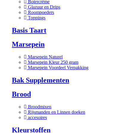
Botercrème
Glazuur en Drips
Roompoeders
Toppings
Basis Taart
Marsepein
Marsepein Naturel
Marsepein Kleur 250 gram
Marsepein Voordeel Verpakking
Bak Supplementen
Brood
Broodmixen
Rijsmanden en Linnen doeken
accesoires
Kleurstoffen