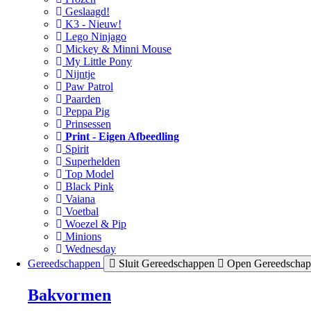
Geslaagd!
K3 - Nieuw!
Lego Ninjago
Mickey & Minni Mouse
My Little Pony
Nijntje
Paw Patrol
Paarden
Peppa Pig
Prinsessen
Print - Eigen Afbeedling
Spirit
Superhelden
Top Model
Black Pink
Vaiana
Voetbal
Woezel & Pip
Minions
Wednesday
Gereedschappen
Sluit Gereedschappen
Open Gereedscha
Bakvormen