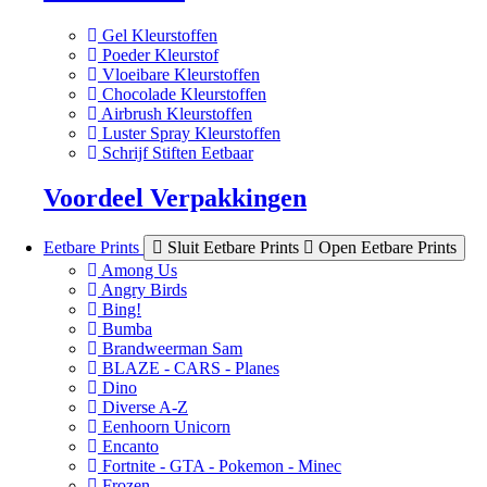
Gel Kleurstoffen
Poeder Kleurstof
Vloeibare Kleurstoffen
Chocolade Kleurstoffen
Airbrush Kleurstoffen
Luster Spray Kleurstoffen
Schrijf Stiften Eetbaar
Voordeel Verpakkingen
Eetbare Prints
Sluit Eetbare Prints
Open Eetbare Prints
Among Us
Angry Birds
Bing!
Bumba
Brandweerman Sam
BLAZE - CARS - Planes
Dino
Diverse A-Z
Eenhoorn Unicorn
Encanto
Fortnite - GTA - Pokemon - Minec
Frozen