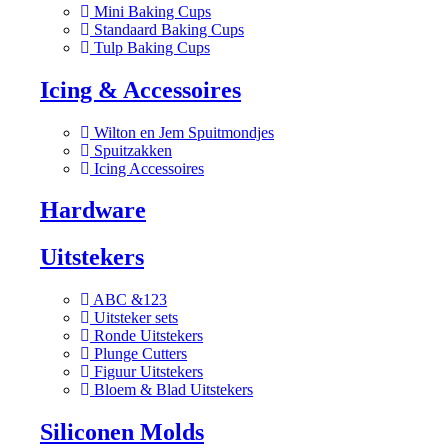
Mini Baking Cups
Standaard Baking Cups
Tulp Baking Cups
Icing & Accessoires
Wilton en Jem Spuitmondjes
Spuitzakken
Icing Accessoires
Hardware
Uitstekers
ABC &123
Uitsteker sets
Ronde Uitstekers
Plunge Cutters
Figuur Uitstekers
Bloem & Blad Uitstekers
Siliconen Molds