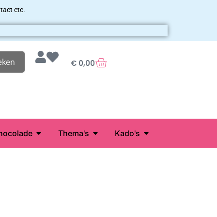
tact etc.
eken
€
0,00
hocolade
Thema's
Kado's