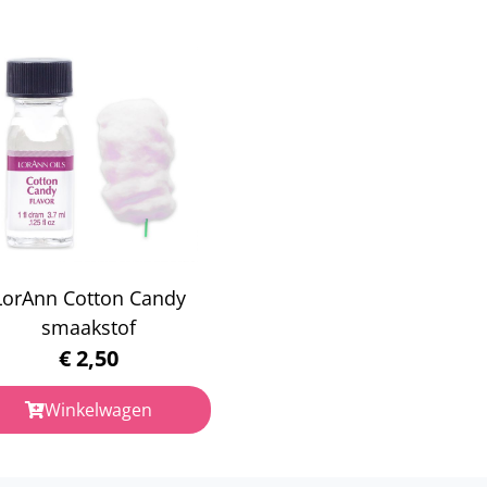
LorAnn Cotton Candy
smaakstof
€
2,50
Winkelwagen