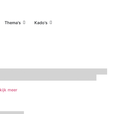
Thema's
Kado's
Oetker
FMM
Funcakes
Hendi
Horeca FX
House of Marie
JEM
racino
Silikomart
Simply Making
SmartFlex
Staedter
kijk meer