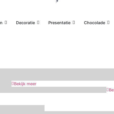
en
Decoratie
Presentatie
Chocolade
Star
Callebaut
ChefAid
Colour Mill
Culpitt
Dekofee
deKora
Dr 
Molino Grassi
Nielsen-Massey
Patisse
PME
RainbodDust
RUF
Sa
landia
Bekijk meer
Oranje
Paars
Rainbow
Rood
Roze
Turquoise
Wit
Zilver
Zwart
Be
f
Polystone
RVS
siliconen