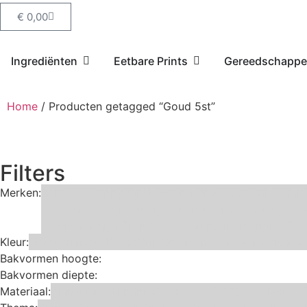
€
0,00
Ingrediënten
Eetbare Prints
Gereedschapp
Home
/ Producten getagged “Goud 5st”
Filters
Merken:
Bake Me Happy
Bakels
Bestron
BrandNewCakes
Cake
Katy sue Designs
Kindly's
Kitchen Craft
Maakjetaart
Steensma
SugarFlair
Sweet Stamp
Wilton
Wright's
Zee
Kleur:
Blauw
Bruin
Geel
Goud
Grijs
Groen
Lime
Mint
Multi kleuren
Bakvormen hoogte:
Bakvormen diepte:
Materiaal:
Aluminium
bakpapier
Blauwstaal
ECCS staal
Kunsto