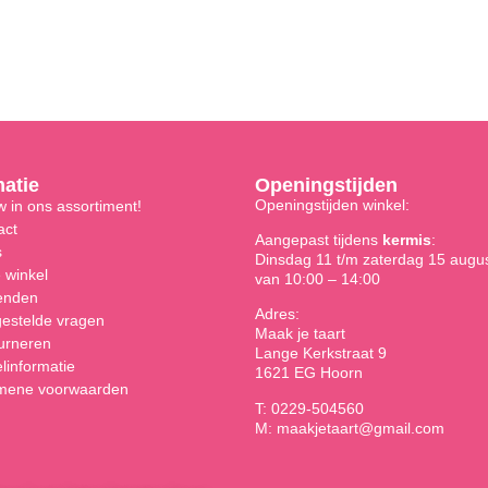
matie
Openingstijden
Openingstijden winkel:
 in ons assortiment!
act
Aangepast tijdens
kermis
:
s
Dinsdag 11 t/m zaterdag 15 augu
 winkel
van 10:00 – 14:00
enden
Adres:
gestelde vragen
Maak je taart
urneren
Lange Kerkstraat 9
linformatie
1621 EG Hoorn
mene voorwaarden
T: 0229-504560
M: maakjetaart@gmail.com