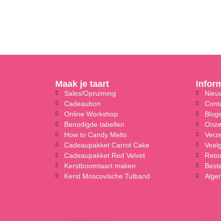
Maak je taart
Infor
Sales/Opruiming
Nieuw
Cadeaubon
Cont
Online Workshop
Blog
Benodigde tabellen
Onze
How to Candy Melts
Verz
Cadeaupakket Carrot Cake
Veel
Cadeaupakket Red Velvet
Reto
Kerstboomtaart maken
Beste
Kerst Moscovische Tulband
Alge