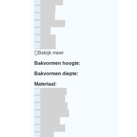
Rainbow
Rood
Roze
Turquoise
Wit
Zilver
Zwart
Bekijk meer
Bakvormen hoogte:
Bakvormen diepte:
Materiaal:
Aluminium
bakpapier
Blauwstaal
ECCS staal
Kunstof
Polystone
RVS