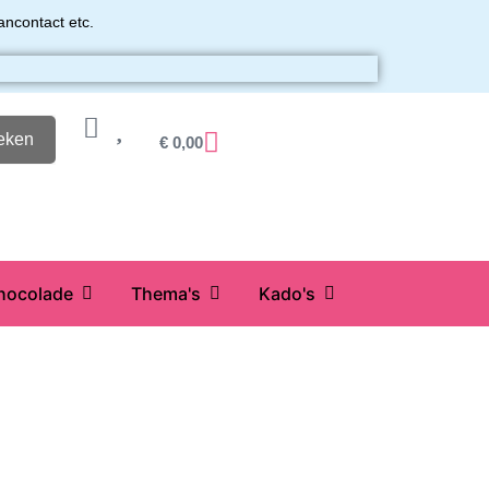
ancontact etc.
eken
€
0,00
hocolade
Thema's
Kado's