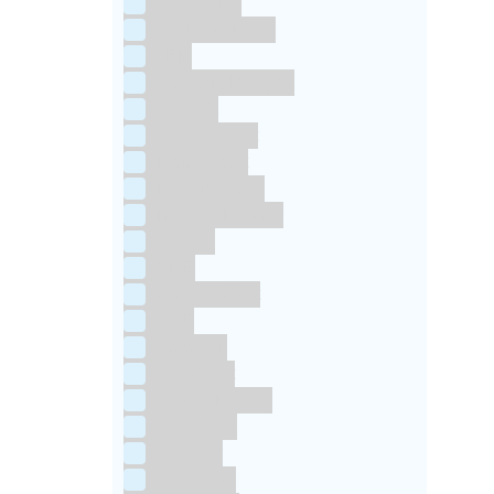
Horeca FX
House of Marie
JEM
Katy sue Designs
Kindly's
Kitchen Craft
Maakjetaart
Molino Grassi
Nielsen-Massey
Patisse
PME
RainbodDust
RUF
Saracino
Silikomart
Simply Making
SmartFlex
Staedter
Steensma