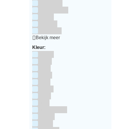
SugarFlair
Sweet Stamp
Wilton
Wright's
Zeelandia
Bekijk meer
Kleur:
Blauw
Bruin
Geel
Goud
Grijs
Groen
Lime
Mint
Multi kleuren
Oranje
Paars