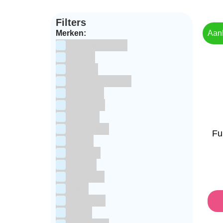
Filters
Merken:
Aan
Bake Me Happy
Bakels
Bestron
BrandNewCakes
CakeStar
Callebaut
ChefAid
Colour Mill
Fu
Culpitt
Dekofee
deKora
Dr Oetker
FMM
Funcakes
Hendi