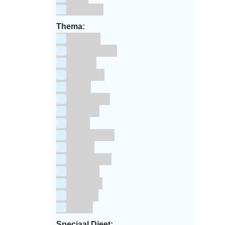
siliconen
Thema:
Animals
Dinosauriers
Frozen
Geboorte
Goud
Halloween
Holland
Kerst
Koningsdag
Pasen
Prinsessen
Unicorn
Valentijn
Voetbal
winter
Speciaal Dieet: