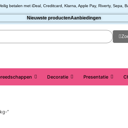
Veilig betalen met iDeal, Creditcard, Klarna, Apple Pay, Riverty, Sepa, B
Nieuwste producten
Aanbiedingen
Zo
reedschappen
Decoratie
Presentatie
C
kg-”