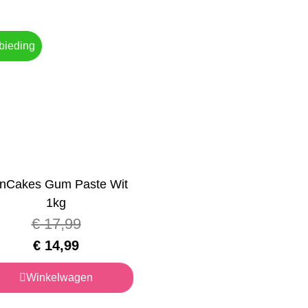
bieding
nCakes Gum Paste Wit
1kg
€
17,99
€
14,99
Winkelwagen