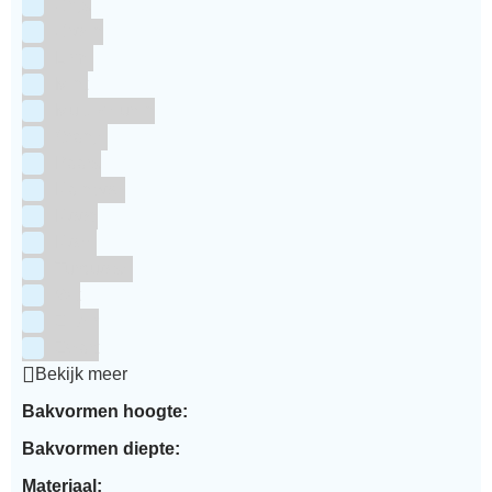
Grijs
Groen
Lime
Mint
Multi kleuren
Oranje
Paars
Rainbow
Rood
Roze
Turquoise
Wit
Zilver
Zwart
Bekijk meer
Bakvormen hoogte:
Bakvormen diepte:
Materiaal: