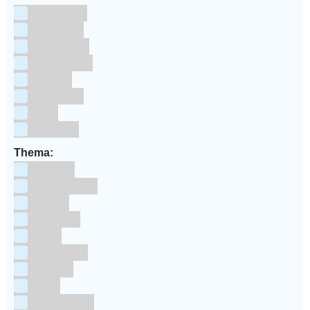
Aluminium
bakpapier
Blauwstaal
ECCS staal
Kunstof
Polystone
RVS
siliconen
Thema:
Animals
Dinosauriers
Frozen
Geboorte
Goud
Halloween
Holland
Kerst
Koningsdag