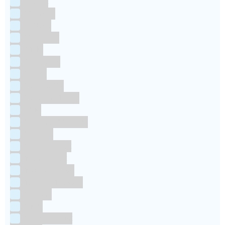
Culpitt
Dekofee
deKora
Dr Oetker
FMM
Funcakes
Hendi
Horeca FX
House of Marie
JEM
Katy sue Designs
Kindly's
Kitchen Craft
Maakjetaart
Molino Grassi
Nielsen-Massey
Patisse
PME
RainbodDust