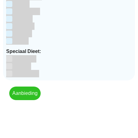
Pasen
Prinsessen
Unicorn
Valentijn
Voetbal
winter
Speciaal Dieet:
Glutenvrij
Kosher
Lactosevrij
Aanbieding