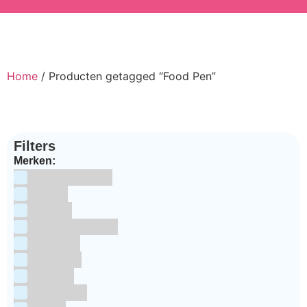
Home
/ Producten getagged “Food Pen”
Filters
Merken:
Bake Me Happy
Bakels
Bestron
BrandNewCakes
CakeStar
Callebaut
ChefAid
Colour Mill