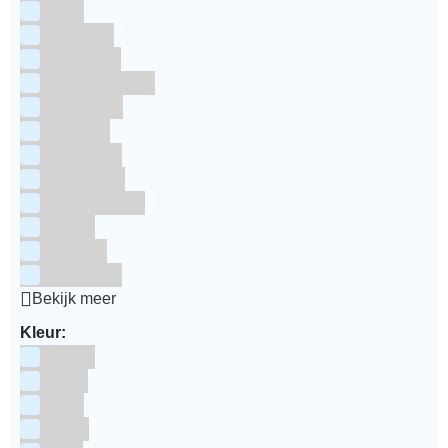
RUF
Saracino
Silikomart
Simply Making
SmartFlex
Staedter
Steensma
SugarFlair
Sweet Stamp
Wilton
Wright's
Zeelandia
Bekijk meer
Kleur:
Blauw
Bruin
Geel
Goud