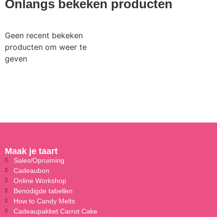
Onlangs bekeken producten
Geen recent bekeken
producten om weer te
geven
Maak je taart
Sales/Opruiming
Cadeaubon
Online Workshop
Benodigde tabellen
How to Candy Melts
Cadeaupakket Carrot Cake