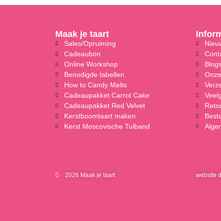
Maak je taart
Infor
Sales/Opruiming
Nieuw
Cadeaubon
Cont
Online Workshop
Blog
Benodigde tabellen
Onze
How to Candy Melts
Verz
Cadeaupakket Carrot Cake
Veel
Cadeaupakket Red Velvet
Reto
Kerstboomtaart maken
Beste
Kerst Moscovische Tulband
Alge
2026 Maak je taart
website 