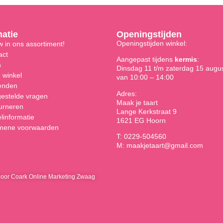
matie
Openingstijden
Openingstijden winkel:
 in ons assortiment!
act
Aangepast tijdens
kermis
:
s
Dinsdag 11 t/m zaterdag 15 augu
 winkel
van 10:00 – 14:00
enden
Adres:
gestelde vragen
Maak je taart
urneren
Lange Kerkstraat 9
linformatie
1621 EG Hoorn
mene voorwaarden
T: 0229-504560
M: maakjetaart@gmail.com
door Coark Online Marketing Zwaag