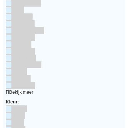
RainbodDust
RUF
Saracino
Silikomart
Simply Making
SmartFlex
Staedter
Steensma
SugarFlair
Sweet Stamp
Wilton
Wright's
Zeelandia
Bekijk meer
Kleur:
Blauw
Bruin
Geel