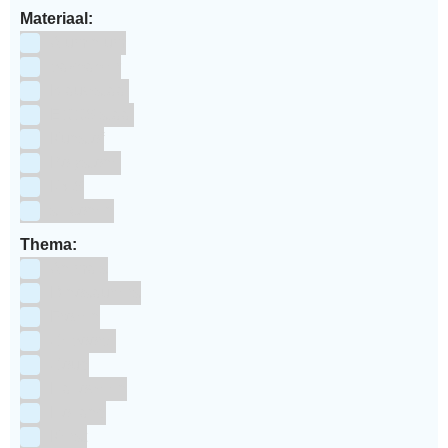
Materiaal:
Aluminium
bakpapier
Blauwstaal
ECCS staal
Kunstof
Polystone
RVS
siliconen
Thema:
Animals
Dinosauriers
Frozen
Geboorte
Goud
Halloween
Holland
Kerst