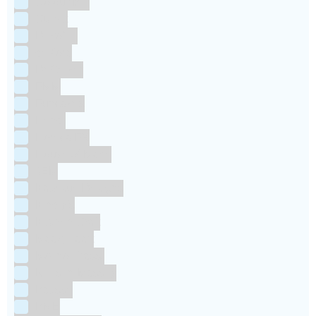
Colour Mill
Culpitt
Dekofee
deKora
Dr Oetker
FMM
Funcakes
Hendi
Horeca FX
House of Marie
JEM
Katy sue Designs
Kindly's
Kitchen Craft
Maakjetaart
Molino Grassi
Nielsen-Massey
Patisse
PME