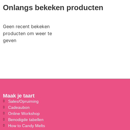
Onlangs bekeken producten
Geen recent bekeken
producten om weer te
geven
Maak je taart
Sales/Opruiming
Cadeaubon
Online Workshop
Benodigde tabellen
How to Candy Melts