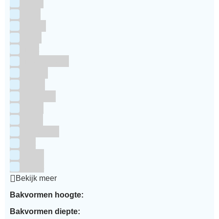
Goud
Grijs
Groen
Lime
Mint
Multi kleuren
Oranje
Paars
Rainbow
Rood
Roze
Turquoise
Wit
Zilver
Zwart
Bekijk meer
Bakvormen hoogte:
Bakvormen diepte: