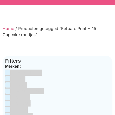
Home
/ Producten getagged “Eetbare Print + 15
Cupcake rondjes”
Filters
Merken:
Bake Me Happy
Bakels
Bestron
BrandNewCakes
CakeStar
Callebaut
ChefAid