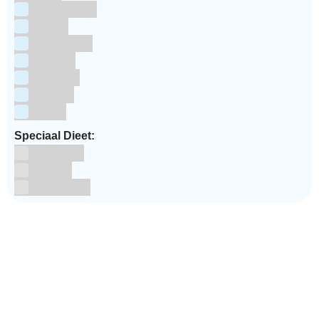
Koningsdag
Pasen
Prinsessen
Unicorn
Valentijn
Voetbal
winter
Speciaal Dieet:
Glutenvrij
Kosher
Lactosevrij