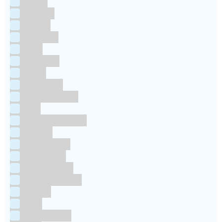
Culpitt
Dekofee
deKora
Dr Oetker
FMM
Funcakes
Hendi
Horeca FX
House of Marie
JEM
Katy sue Designs
Kindly's
Kitchen Craft
Maakjetaart
Molino Grassi
Nielsen-Massey
Patisse
PME
RainbodDust