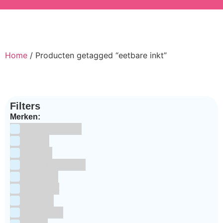
Home
/ Producten getagged “eetbare inkt”
Filters
Merken:
Bake Me Happy
Bakels
Bestron
BrandNewCakes
CakeStar
Callebaut
ChefAid
Colour Mill