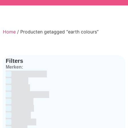
Home
/ Producten getagged “earth colours”
Filters
Merken:
Bake Me Happy
Bakels
Bestron
BrandNewCakes
CakeStar
Callebaut
ChefAid
Colour Mill