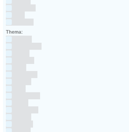
Kunstof
Polystone
RVS
siliconen
Thema:
Animals
Dinosauriers
Frozen
Geboorte
Goud
Halloween
Holland
Kerst
Koningsdag
Pasen
Prinsessen
Unicorn
Valentijn
Voetbal