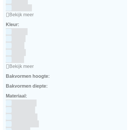
Culpitt
Dekofee
Bekijk meer
Kleur:
Blauw
Bruin
Geel
Goud
Grijs
Bekijk meer
Bakvormen hoogte:
Bakvormen diepte:
Materiaal:
Aluminium
bakpapier
Blauwstaal
ECCS staal