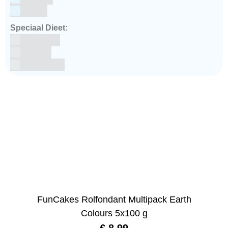
winter
Speciaal Dieet:
Glutenvrij
Kosher
Lactosevrij
FunCakes Rolfondant Multipack Earth
Colours 5x100 g
€
8,99