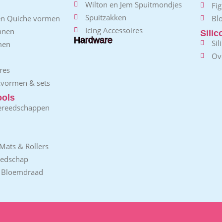
Wilton en Jem Spuitmondjes
Fig
Spuitzakken
 en Quiche vormen
Bl
Icing Accessoires
nnen
Sili
Hardware
Sil
men
Ov
res
kvormen & sets
ools
ereedschappen
Mats & Rollers
eedschap
/ Bloemdraad