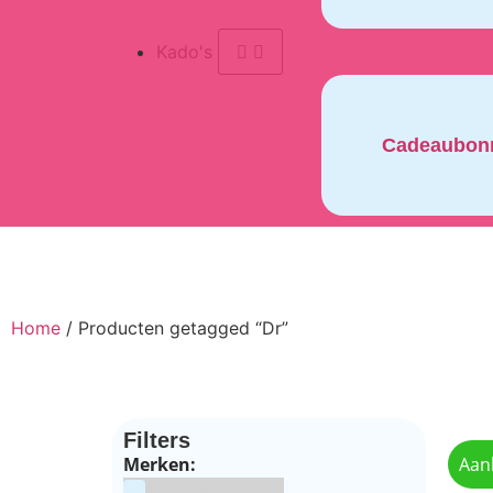
Kado's
Cadeaubon
Home
/ Producten getagged “Dr”
Filters
Merken:
Aan
Bake Me Happy