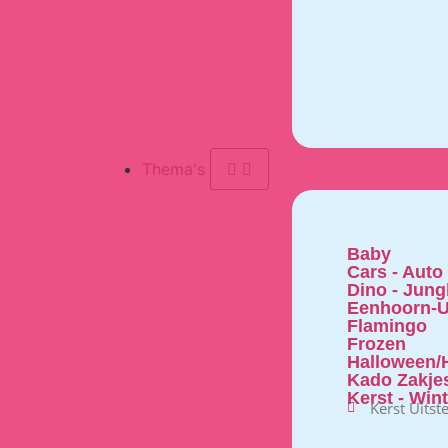
Thema's
Baby
Cars - Auto
Dino - Jung
Eenhoorn-U
Flamingo
Frozen
Halloween/H
Kado Zakje
Kerst - Win
Kerst Uitst