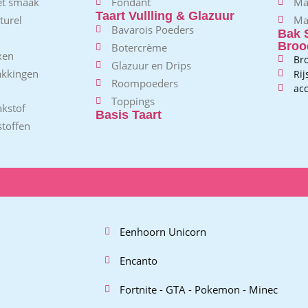
et smaak
Fondant
Ma
Taart Vullling & Glazuur
turel
Ma
Bavarois Poeders
Bak 
Broo
Botercrème
xen
Br
Glazuur en Drips
akkingen
Ri
Roompoeders
acc
Toppings
kstof
Basis Taart
toffen
Eenhoorn Unicorn
Encanto
Fortnite - GTA - Pokemon - Minec