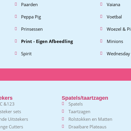
Paarden
Vaiana
Peppa Pig
Voetbal
Prinsessen
Woezel & P
Print - Eigen Afbeedling
Minions
Spirit
Wednesday
ekers
Spatels/taartzagen
C &123
Spatels
steker sets
Taartzagen
nde Uitstekers
Rolstokken en Matten
nge Cutters
Draaibare Plateaus