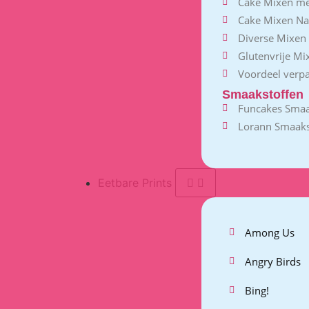
Cake Mixen m
Cake Mixen Na
Diverse Mixen
Glutenvrije Mi
Voordeel verp
Smaakstoffen
Funcakes Smaa
Lorann Smaaks
Eetbare Prints
Among Us
Angry Birds
Bing!