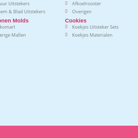
uur Uitstekers
Afkoelrooster
oem & Blad Uitstekers
Overigen
conen Molds
Cookies
ikomart
Koekjes Uitsteker Sets
erige Mallen
Koekjes Materialen