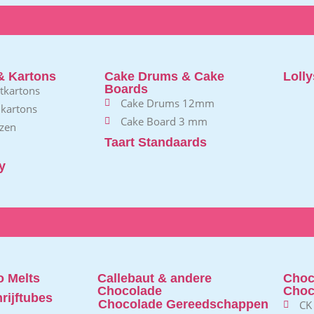
& Kartons
Cake Drums & Cake
Lolly
Boards
rtkartons
Cake Drums 12mm
 kartons
Cake Board 3 mm
zen
Taart Standaards
y
 Melts
Callebaut & andere
Choc
Chocolade
Choc
rijftubes
Chocolade Gereedschappen
CK