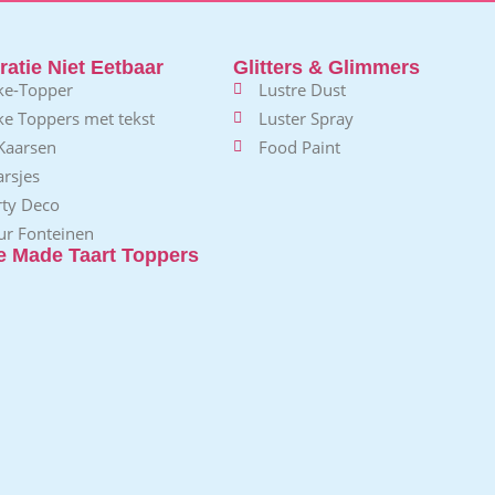
atie Niet Eetbaar
Glitters & Glimmers
ke-Topper
Lustre Dust
ke Toppers met tekst
Luster Spray
 Kaarsen
Food Paint
rsjes
rty Deco
ur Fonteinen
 Made Taart Toppers