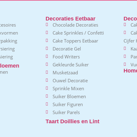
Decoraties Eetbaar
Decor
esoires
Chocolade Decoraties
Ca
akvormen
Cake Sprinkles / Confetti
Ca
rpakking
Cake Toppers Eetbaar
Cijfer
siering
Decoratie Gel
Kaa
iering
Food Writers
Pa
Gekleurde Suiker
Vu
loemen
Home
emen
Musketzaad
Ouwel Decoratie
Sprinkle Mixen
Suiker Bloemen
Suiker Figuren
Suiker Parels
Taart Doillies en Lint