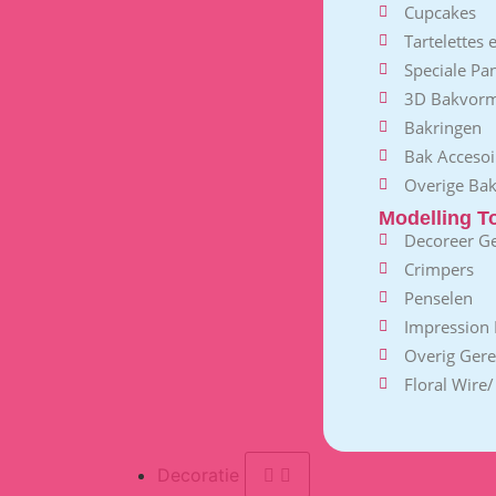
Cupcakes
Tartelettes
Speciale Pa
3D Bakvor
Bakringen
Bak Accesoi
Overige Ba
Modelling T
Decoreer G
Crimpers
Penselen
Impression 
Overig Ger
Floral Wire
Decoratie