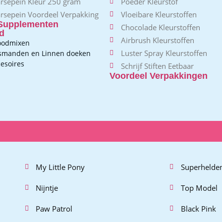
rsepein Kleur 250 gram
Poeder Kleurstof
rsepein Voordeel Verpakking
Vloeibare Kleurstoffen
Supplementen
Chocolade Kleurstoffen
d
Airbrush Kleurstoffen
oodmixen
Luster Spray Kleurstoffen
jsmanden en Linnen doeken
esoires
Schrijf Stiften Eetbaar
Voordeel Verpakkingen
My Little Pony
Superhelde
Nijntje
Top Model
Paw Patrol
Black Pink