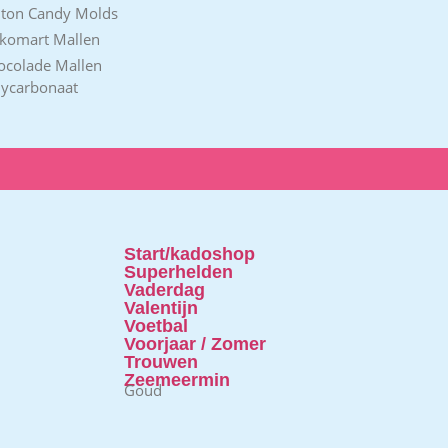
lton Candy Molds
ikomart Mallen
ocolade Mallen
lycarbonaat
Start/kadoshop
Superhelden
Vaderdag
Valentijn
Voetbal
Voorjaar / Zomer
Trouwen
Zeemeermin
Goud