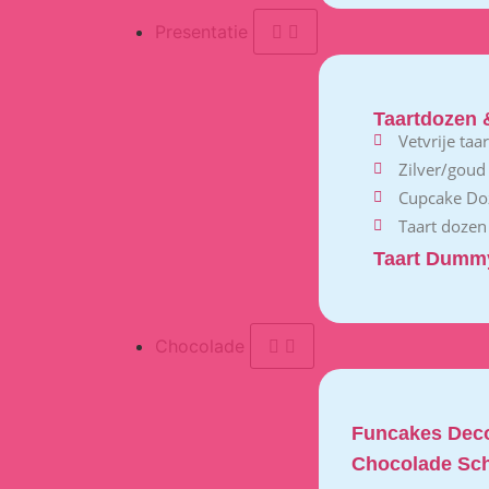
Presentatie
Taartdozen 
Vetvrije taa
Zilver/goud
Cupcake Do
Taart dozen
Taart Dumm
Chocolade
Funcakes Deco
Chocolade Sch