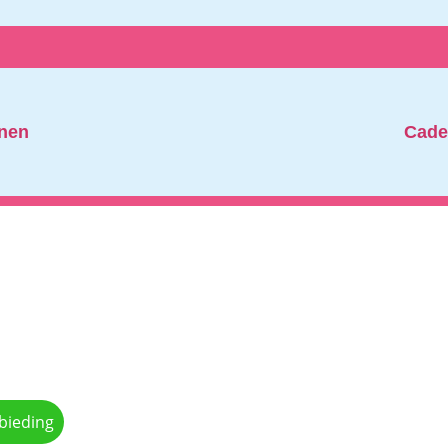
nen
Cade
bieding