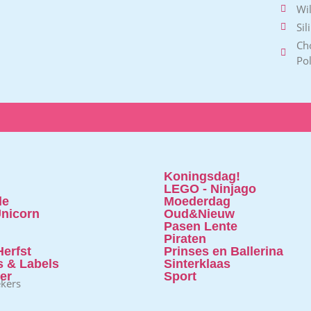
Wi
Sil
Ch
Po
Koningsdag!
LEGO - Ninjago
le
Moederdag
nicorn
Oud&Nieuw
Pasen Lente
Piraten
erfst
Prinses en Ballerina
s & Labels
Sinterklaas
ter
Sport
ekers