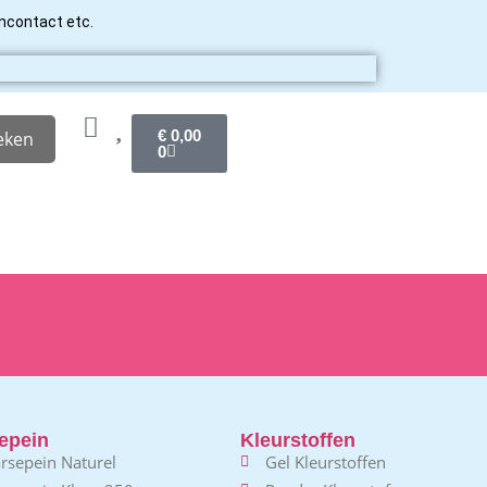
ancontact etc.
€
0,00
eken
0
epein
Kleurstoffen
rsepein Naturel
Gel Kleurstoffen