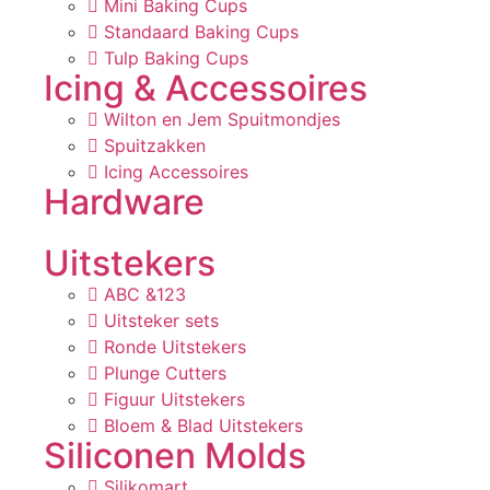
Mini Baking Cups
Standaard Baking Cups
Tulp Baking Cups
Icing & Accessoires
Wilton en Jem Spuitmondjes
Spuitzakken
Icing Accessoires
Hardware
Uitstekers
ABC &123
Uitsteker sets
Ronde Uitstekers
Plunge Cutters
Figuur Uitstekers
Bloem & Blad Uitstekers
Siliconen Molds
Silikomart