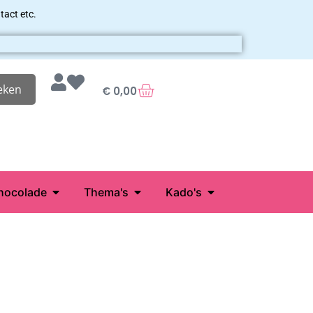
tact etc.
eken
€
0,00
hocolade
Thema's
Kado's