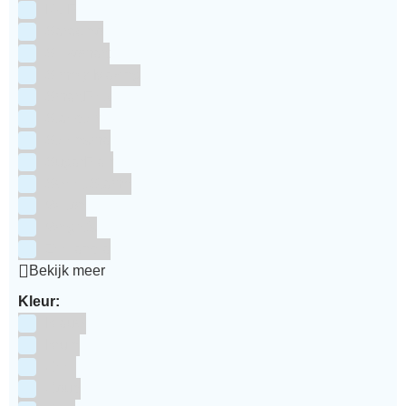
RUF
Saracino
Silikomart
Simply Making
SmartFlex
Staedter
Steensma
SugarFlair
Sweet Stamp
Wilton
Wright's
Zeelandia
Bekijk meer
Kleur:
Blauw
Bruin
Geel
Goud