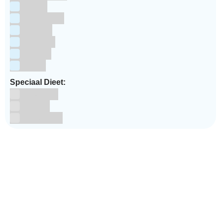
Pasen
Prinsessen
Unicorn
Valentijn
Voetbal
winter
Speciaal Dieet:
Glutenvrij
Kosher
Lactosevrij