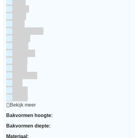
Grijs
Groen
Lime
Mint
Multi kleuren
Oranje
Paars
Rainbow
Rood
Roze
Turquoise
Wit
Zilver
Zwart
Bekijk meer
Bakvormen hoogte:
Bakvormen diepte:
Materiaal: