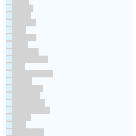
Culpitt
Dekofee
deKora
Dr Oetker
FMM
Funcakes
Hendi
Horeca FX
House of Marie
JEM
Katy sue Designs
Kindly's
Kitchen Craft
Maakjetaart
Molino Grassi
Nielsen-Massey
Patisse
PME
RainbodDust