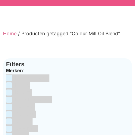
Home
/ Producten getagged “Colour Mill Oil Blend”
Filters
Merken:
Bake Me Happy
Bakels
Bestron
BrandNewCakes
CakeStar
Callebaut
ChefAid
Colour Mill