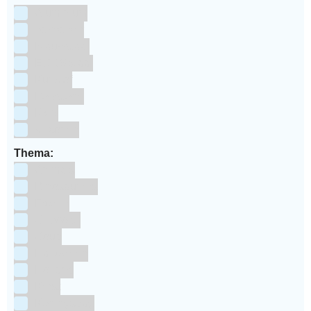
Aluminium
bakpapier
Blauwstaal
ECCS staal
Kunstof
Polystone
RVS
siliconen
Thema:
Animals
Dinosauriers
Frozen
Geboorte
Goud
Halloween
Holland
Kerst
Koningsdag