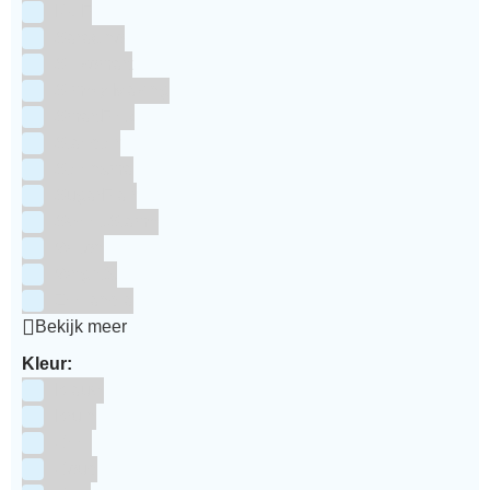
RUF
Saracino
Silikomart
Simply Making
SmartFlex
Staedter
Steensma
SugarFlair
Sweet Stamp
Wilton
Wright's
Zeelandia
Bekijk meer
Kleur:
Blauw
Bruin
Geel
Goud