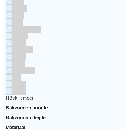
Grijs
Groen
Lime
Mint
Multi kleuren
Oranje
Paars
Rainbow
Rood
Roze
Turquoise
Wit
Zilver
Zwart
Bekijk meer
Bakvormen hoogte:
Bakvormen diepte:
Materiaal: