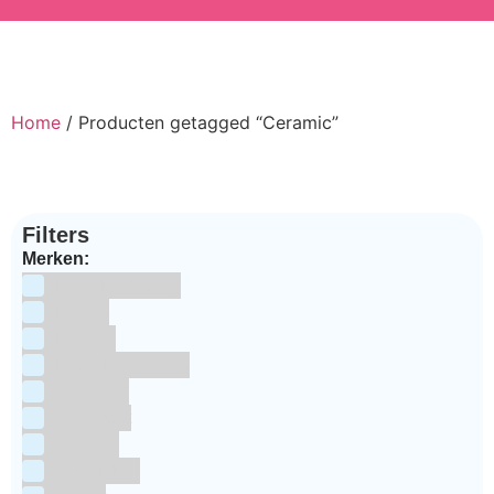
Home
/ Producten getagged “Ceramic”
Filters
Merken:
Bake Me Happy
Bakels
Bestron
BrandNewCakes
CakeStar
Callebaut
ChefAid
Colour Mill