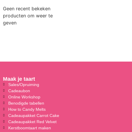
Geen recent bekeken
producten om weer te
geven
Maak je taart
Sales/Opruiming
Cadeaubon
Online Workshop
Benodigde tabellen
How to Candy Melts
Cadeaupakket Carrot Cake
Cadeaupakket Red Velvet
Kerstboomtaart maken