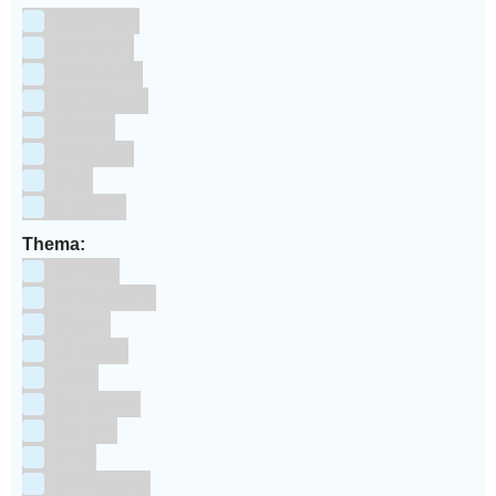
Aluminium
bakpapier
Blauwstaal
ECCS staal
Kunstof
Polystone
RVS
siliconen
Thema:
Animals
Dinosauriers
Frozen
Geboorte
Goud
Halloween
Holland
Kerst
Koningsdag