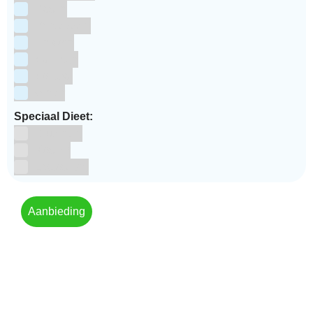
Pasen
Prinsessen
Unicorn
Valentijn
Voetbal
winter
Speciaal Dieet:
Glutenvrij
Kosher
Lactosevrij
Aanbieding