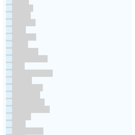
Culpitt
Dekofee
deKora
Dr Oetker
FMM
Funcakes
Hendi
Horeca FX
House of Marie
JEM
Katy sue Designs
Kindly's
Kitchen Craft
Maakjetaart
Molino Grassi
Nielsen-Massey
Patisse
PME
RainbodDust