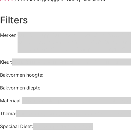
Filters
Merken:
Bake Me Happy
Bakels
Bestron
BrandNewCakes
Cake
Katy sue Designs
Kindly's
Kitchen Craft
Maakjetaart
Steensma
SugarFlair
Sweet Stamp
Wilton
Wright's
Zee
Kleur:
Blauw
Bruin
Geel
Goud
Grijs
Groen
Lime
Mint
Multi kleuren
Bakvormen hoogte:
Bakvormen diepte:
Materiaal:
Aluminium
bakpapier
Blauwstaal
ECCS staal
Kunsto
Thema:
Animals
Dinosauriers
Frozen
Geboorte
Goud
Hallowee
Speciaal Dieet:
Glutenvrij
Kosher
Lactosevrij