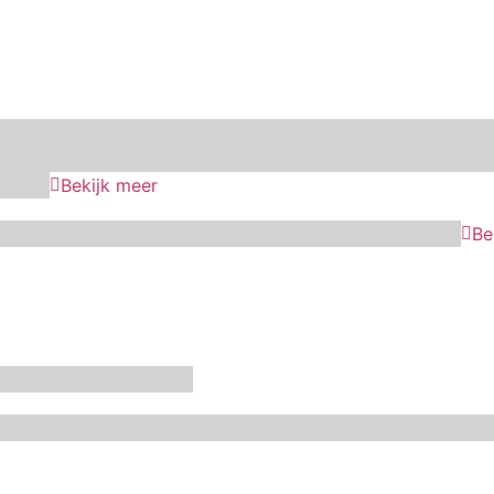
Star
Callebaut
ChefAid
Colour Mill
Culpitt
Dekofee
deKora
Dr 
Molino Grassi
Nielsen-Massey
Patisse
PME
RainbodDust
RUF
Sa
landia
Bekijk meer
Oranje
Paars
Rainbow
Rood
Roze
Turquoise
Wit
Zilver
Zwart
Be
f
Polystone
RVS
siliconen
n
Holland
Kerst
Koningsdag
Pasen
Prinsessen
Unicorn
Valentijn
V