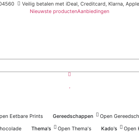
04560
Veilig betalen met iDeal, Creditcard, Klarna, Appl
Nieuwste producten
Aanbiedingen
pen Eetbare Prints
Gereedschappen
Open Gereedsc
hocolade
Thema's
Open Thema's
Kado's
Open 