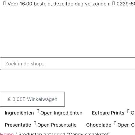
Ga
Voor 16:00 besteld, dezelfde dag verzonden
0229-5
naar
de
inhoud
€
0,00
Winkelwagen
Ingrediënten
Open Ingrediënten
Eetbare Prints
O
Presentatie
Open Presentatie
Chocolade
Open C
Home
/ Producten getagged “Candy smaakstof”