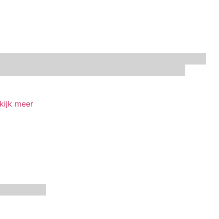
Oetker
FMM
Funcakes
Hendi
Horeca FX
House of Marie
JEM
racino
Silikomart
Simply Making
SmartFlex
Staedter
kijk meer
oetbal
winter