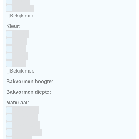
Culpitt
Dekofee
Bekijk meer
Kleur:
Blauw
Bruin
Geel
Goud
Grijs
Bekijk meer
Bakvormen hoogte:
Bakvormen diepte:
Materiaal:
Aluminium
bakpapier
Blauwstaal
ECCS staal