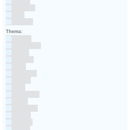
Kunstof
Polystone
RVS
siliconen
Thema:
Animals
Dinosauriers
Frozen
Geboorte
Goud
Halloween
Holland
Kerst
Koningsdag
Pasen
Prinsessen
Unicorn
Valentijn
Voetbal