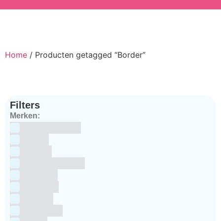
Home
/ Producten getagged “Border”
Filters
Merken:
Bake Me Happy
Bakels
Bestron
BrandNewCakes
CakeStar
Callebaut
ChefAid
Colour Mill