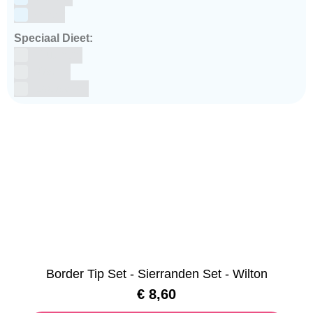
winter
Speciaal Dieet:
Glutenvrij
Kosher
Lactosevrij
Border Tip Set - Sierranden Set - Wilton
€
8,60