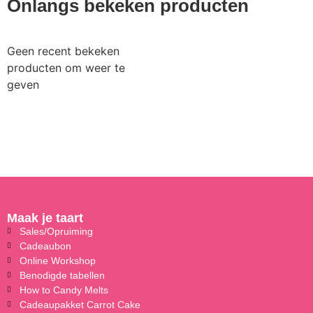
Onlangs bekeken producten
Geen recent bekeken
producten om weer te
geven
Maak je taart
Sales/Opruiming
Cadeaubon
Online Workshop
Benodigde tabellen
How to Candy Melts
Cadeaupakket Carrot Cake