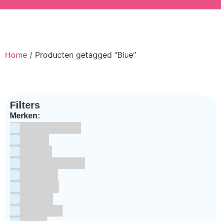
Home
/ Producten getagged “Blue”
Filters
Merken:
Bake Me Happy
Bakels
Bestron
BrandNewCakes
CakeStar
Callebaut
ChefAid
Colour Mill