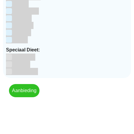
Pasen
Prinsessen
Unicorn
Valentijn
Voetbal
winter
Speciaal Dieet:
Glutenvrij
Kosher
Lactosevrij
Aanbieding