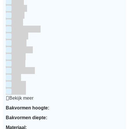
Grijs
Groen
Lime
Mint
Multi kleuren
Oranje
Paars
Rainbow
Rood
Roze
Turquoise
Wit
Zilver
Zwart
Bekijk meer
Bakvormen hoogte:
Bakvormen diepte:
Materiaal: