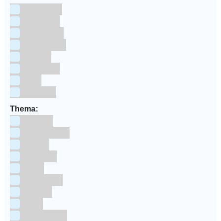
Aluminium
bakpapier
Blauwstaal
ECCS staal
Kunstof
Polystone
RVS
siliconen
Thema:
Animals
Dinosauriers
Frozen
Geboorte
Goud
Halloween
Holland
Kerst
Koningsdag