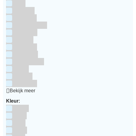
RUF
Saracino
Silikomart
Simply Making
SmartFlex
Staedter
Steensma
SugarFlair
Sweet Stamp
Wilton
Wright's
Zeelandia
Bekijk meer
Kleur:
Blauw
Bruin
Geel
Goud