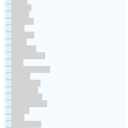
Culpitt
Dekofee
deKora
Dr Oetker
FMM
Funcakes
Hendi
Horeca FX
House of Marie
JEM
Katy sue Designs
Kindly's
Kitchen Craft
Maakjetaart
Molino Grassi
Nielsen-Massey
Patisse
PME
RainbodDust