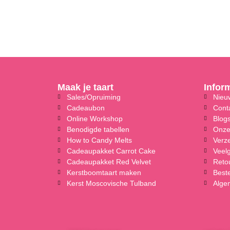
Maak je taart
Infor
Sales/Opruiming
Nieuw
Cadeaubon
Cont
Online Workshop
Blog
Benodigde tabellen
Onze
How to Candy Melts
Verz
Cadeaupakket Carrot Cake
Veel
Cadeaupakket Red Velvet
Reto
Kerstboomtaart maken
Beste
Kerst Moscovische Tulband
Alge