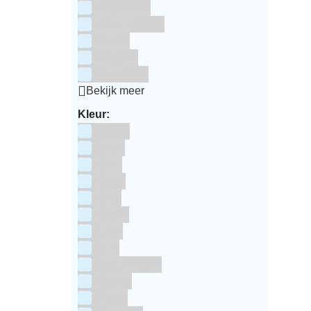
SugarFlair
Sweet Stamp
Wilton
Wright's
Zeelandia
Bekijk meer
Kleur:
Blauw
Bruin
Geel
Goud
Grijs
Groen
Lime
Mint
Multi kleuren
Oranje
Paars