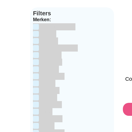
Filters
Merken:
Bake Me Happy
Bakels
Bestron
BrandNewCakes
CakeStar
Callebaut
ChefAid
Colour Mill
Co
Culpitt
Dekofee
deKora
Dr Oetker
FMM
Funcakes
Hendi