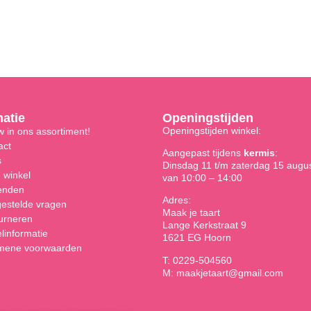
matie
Openingstijden
Openingstijden winkel:
 in ons assortiment!
act
Aangepast tijdens
kermis
:
s
Dinsdag 11 t/m zaterdag 15 augu
 winkel
van 10:00 – 14:00
enden
Adres:
gestelde vragen
Maak je taart
urneren
Lange Kerkstraat 9
linformatie
1621 EG Hoorn
mene voorwaarden
T: 0229-504560
M: maakjetaart@gmail.com