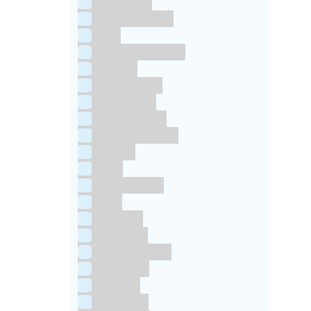
Horeca FX
House of Marie
JEM
Katy sue Designs
Kindly's
Kitchen Craft
Maakjetaart
Molino Grassi
Nielsen-Massey
Patisse
PME
RainbodDust
RUF
Saracino
Silikomart
Simply Making
SmartFlex
Staedter
Steensma