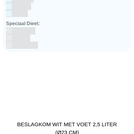
Voetbal
winter
Speciaal Dieet:
Glutenvrij
Kosher
Lactosevrij
BESLAGKOM WIT MET VOET 2,5 LITER
(Ø23 CM)