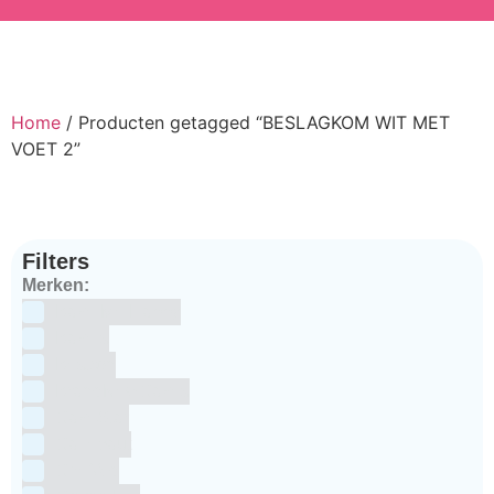
Home
/ Producten getagged “BESLAGKOM WIT MET
VOET 2”
Filters
Merken:
Bake Me Happy
Bakels
Bestron
BrandNewCakes
CakeStar
Callebaut
ChefAid