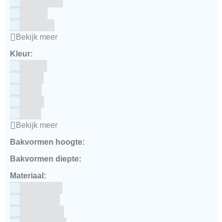
Colour Mill
Culpitt
Dekofee
Bekijk meer
Kleur:
Blauw
Bruin
Geel
Goud
Grijs
Bekijk meer
Bakvormen hoogte:
Bakvormen diepte:
Materiaal:
Aluminium
bakpapier
Blauwstaal