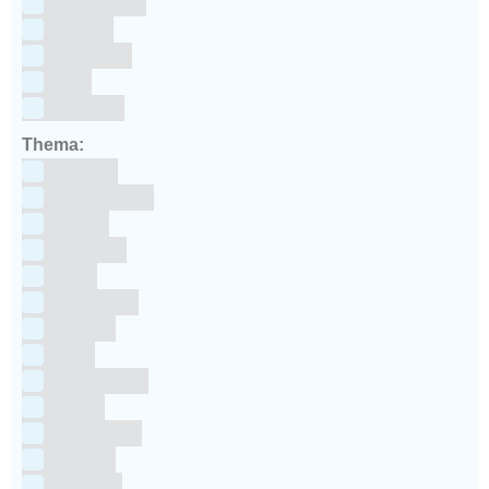
ECCS staal
Kunstof
Polystone
RVS
siliconen
Thema:
Animals
Dinosauriers
Frozen
Geboorte
Goud
Halloween
Holland
Kerst
Koningsdag
Pasen
Prinsessen
Unicorn
Valentijn