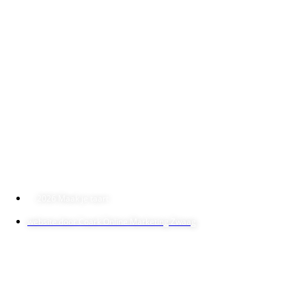
Geopend:
Dinsdag t/m vrijdag: van 10:30 – 17:30
Zaterdag van 10:00 – 17:00
Adres:
Maak je taart
Lange Kerkstraat 9
1621 EG Hoorn
T: 0229-504560
M: maakjetaart@gmail.com
2026 Maak je taart
website door Coark Online Marketing Zwaag