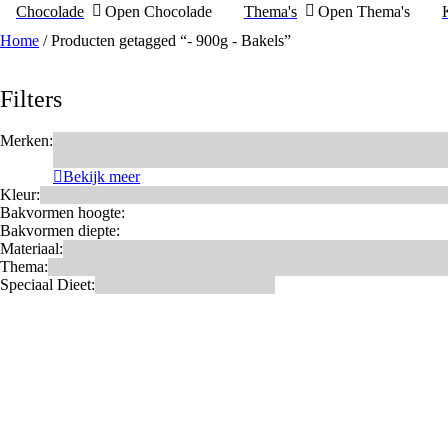
Chocolade
Open Chocolade
Thema's
Open Thema's
Home
/ Producten getagged “- 900g - Bakels”
Filters
Merken:
Bake Me Happy
Bakels
Bestron
BrandNewCakes
CakeStar
Call
Kitchen Craft
Maakjetaart
Molino Grassi
Nielsen-Massey
Patisse
Bekijk meer
Kleur:
Blauw
Bruin
Geel
Goud
Grijs
Groen
Lime
Mint
Multi kleuren
Oranje
Bakvormen hoogte:
Bakvormen diepte:
Materiaal:
Aluminium
bakpapier
Blauwstaal
ECCS staal
Kunstof
Polyston
Thema:
Animals
Dinosauriers
Frozen
Geboorte
Goud
Halloween
Holland
K
Speciaal Dieet:
Glutenvrij
Kosher
Lactosevrij