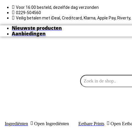
Ga
naar
Voor 16:00 besteld, dezelfde dag verzonden
de
0229-504560
inhoud
Veilig betalen met iDeal, Creditcard, Klarna, Apple Pay, Rivert
Nieuwste producten
Aanbiedingen
Ingrediënten
Open Ingrediënten
Eetbare Prints
Open Eetba