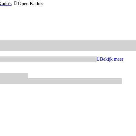
Kado's
Open Kado's
ebaut
ChefAid
Colour Mill
Culpitt
Dekofee
deKora
Dr Oetker
FMM
Funcak
PME
RainbodDust
RUF
Saracino
Silikomart
Simply Making
SmartFlex
St
Paars
Rainbow
Rood
Roze
Turquoise
Wit
Zilver
Zwart
Bekijk meer
e
RVS
siliconen
erst
Koningsdag
Pasen
Prinsessen
Unicorn
Valentijn
Voetbal
winter