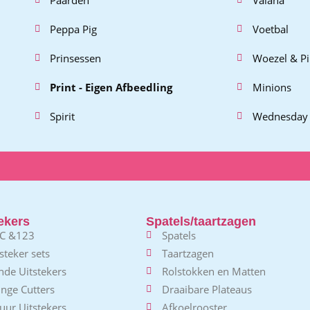
Peppa Pig
Voetbal
Prinsessen
Woezel & P
Print - Eigen Afbeedling
Minions
Spirit
Wednesday
ekers
Spatels/taartzagen
C &123
Spatels
steker sets
Taartzagen
nde Uitstekers
Rolstokken en Matten
nge Cutters
Draaibare Plateaus
uur Uitstekers
Afkoelrooster