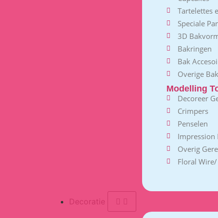
Tartelettes
Speciale Pa
3D Bakvor
Bakringen
Bak Accesoi
Overige Ba
Modelling T
Decoreer G
Crimpers
Penselen
Impression 
Overig Ger
Floral Wire
Decoratie