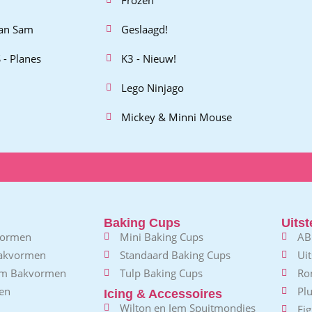
an Sam
Geslaagd!
 - Planes
K3 - Nieuw!
Lego Ninjago
Mickey & Minni Mouse
Baking Cups
Uitst
vormen
Mini Baking Cups
AB
Bakvormen
Standaard Baking Cups
Uit
em Bakvormen
Tulp Baking Cups
Ro
en
Plu
Icing & Accessoires
Wilton en Jem Spuitmondjes
Fig