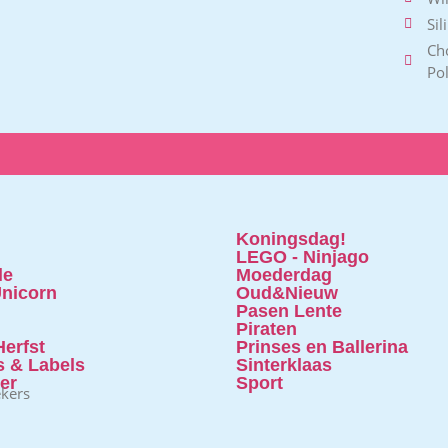
Sil
Ch
Po
Koningsdag!
LEGO - Ninjago
le
Moederdag
nicorn
Oud&Nieuw
Pasen Lente
Piraten
erfst
Prinses en Ballerina
s & Labels
Sinterklaas
ter
Sport
ekers