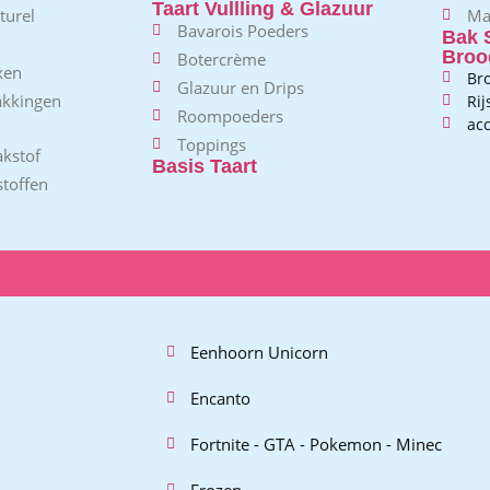
Taart Vullling & Glazuur
turel
Ma
Bavarois Poeders
Bak 
Broo
Botercrème
xen
Br
Glazuur en Drips
akkingen
Ri
Roompoeders
acc
Toppings
kstof
Basis Taart
toffen
Eenhoorn Unicorn
Encanto
Fortnite - GTA - Pokemon - Minec
Frozen