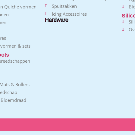
Spuitzakken
 en Quiche vormen
Bl
Icing Accessoires
nnen
Sili
Hardware
Sil
men
Ov
res
kvormen & sets
ools
ereedschappen
Mats & Rollers
eedschap
/ Bloemdraad