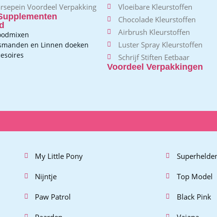
rsepein Voordeel Verpakking
Vloeibare Kleurstoffen
Supplementen
Chocolade Kleurstoffen
d
Airbrush Kleurstoffen
oodmixen
Luster Spray Kleurstoffen
jsmanden en Linnen doeken
esoires
Schrijf Stiften Eetbaar
Voordeel Verpakkingen
My Little Pony
Superhelde
Nijntje
Top Model
Paw Patrol
Black Pink
Paarden
Vaiana