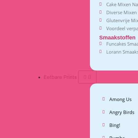
Cake Mixen Na
Diverse Mixen
Glutenvrije Mi
Voordeel verp
Smaakstoffen
Funcakes Smaa
Lorann Smaaks
Eetbare Prints
Among Us
Angry Birds
Bing!
Bumba