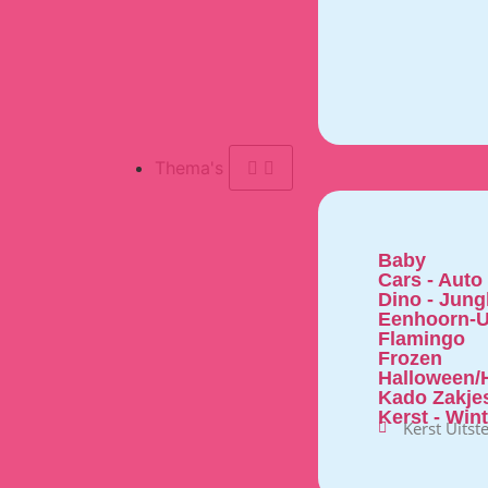
Thema's
Baby
Cars - Auto
Dino - Jung
Eenhoorn-U
Flamingo
Frozen
Halloween/H
Kado Zakje
Kerst - Win
Kerst Uitst