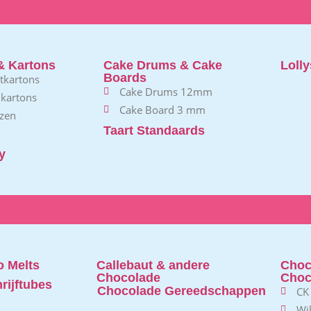
& Kartons
Cake Drums & Cake
Lolly
Boards
rtkartons
Cake Drums 12mm
 kartons
Cake Board 3 mm
zen
Taart Standaards
y
 Melts
Callebaut & andere
Choc
Chocolade
Choc
rijftubes
Chocolade Gereedschappen
CK
Wi