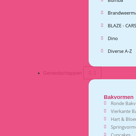
Brandweerm
BLAZE - CARS
Dino
Diverse A-Z
Gereedschappen
Bakvormen
Ronde Bak
Vierkante 
Hart & Blo
Springvorm
Cupcakes