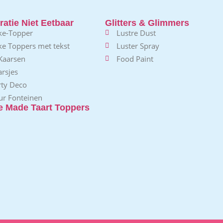
atie Niet Eetbaar
Glitters & Glimmers
ke-Topper
Lustre Dust
ke Toppers met tekst
Luster Spray
 Kaarsen
Food Paint
rsjes
rty Deco
ur Fonteinen
 Made Taart Toppers