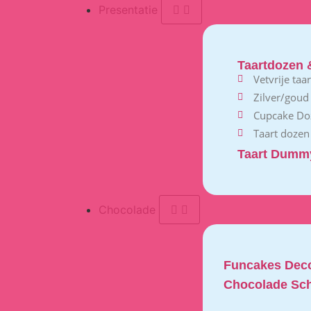
Presentatie
Taartdozen 
Vetvrije taa
Zilver/goud
Cupcake Do
Taart dozen
Taart Dumm
Chocolade
Funcakes Deco
Chocolade Sch