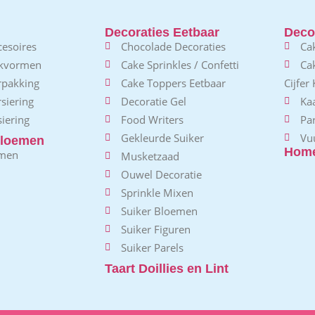
Decoraties Eetbaar
Decor
esoires
Chocolade Decoraties
Ca
akvormen
Cake Sprinkles / Confetti
Ca
rpakking
Cake Toppers Eetbaar
Cijfer
siering
Decoratie Gel
Kaa
iering
Food Writers
Pa
Gekleurde Suiker
Vu
loemen
Home
emen
Musketzaad
Ouwel Decoratie
Sprinkle Mixen
Suiker Bloemen
Suiker Figuren
Suiker Parels
Taart Doillies en Lint