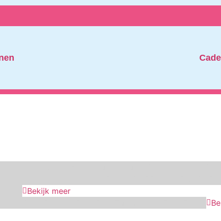
nen
Cade
Star
Callebaut
ChefAid
Colour Mill
Culpitt
Dekofee
deKora
Dr 
Molino Grassi
Nielsen-Massey
Patisse
PME
RainbodDust
RUF
Sa
landia
Bekijk meer
Oranje
Paars
Rainbow
Rood
Roze
Turquoise
Wit
Zilver
Zwart
Be