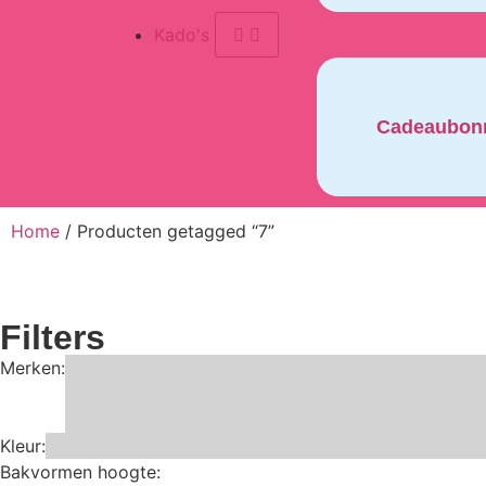
Kado's
Cadeaubon
Home
/ Producten getagged “7”
Filters
Merken:
Bake Me Happy
Bakels
Bestron
BrandNewCakes
Cake
Katy sue Designs
Kindly's
Kitchen Craft
Maakjetaart
Steensma
SugarFlair
Sweet Stamp
Wilton
Wright's
Zee
Kleur:
Blauw
Bruin
Geel
Goud
Grijs
Groen
Lime
Mint
Multi kleuren
Bakvormen hoogte: