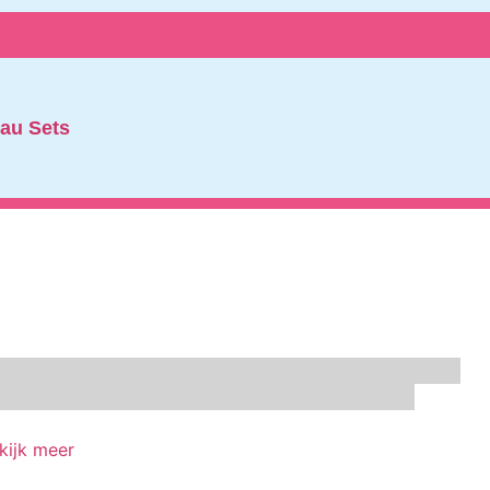
au Sets
Oetker
FMM
Funcakes
Hendi
Horeca FX
House of Marie
JEM
racino
Silikomart
Simply Making
SmartFlex
Staedter
kijk meer